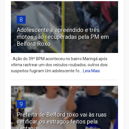
8
Adolescente é apreendido e três
motos são recuperadas pela PM em
Belford Roxo
Ação do 39º BPM aconteceu no bairro Maringá após
vítima rastrear um dos veículos roubados; outros dois
suspeitos fugiram Um adolescente fo...
Leia Mais
9
Prefeita de Belford roxo vai às ruas
verificar os estragos feitos pela
ventania