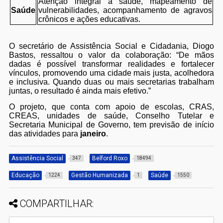
Atenção integral à saúde, mapeamento de
Saúde
vulnerabilidades, acompanhamento de agravos
crônicos e ações educativas.
O secretário de Assistência Social e Cidadania, Diogo
Bastos, ressaltou o valor da colaboração: “De mãos
dadas é possível transformar realidades e fortalecer
vínculos, promovendo uma cidade mais justa, acolhedora
e inclusiva. Quando duas ou mais secretarias trabalham
juntas, o resultado é ainda mais efetivo.”
O projeto, que conta com apoio de escolas, CRAS,
CREAS, unidades de saúde, Conselho Tutelar e
Secretaria Municipal de Governo, tem previsão de início
das atividades para
janeiro
.
Assistência Social
Belford Roxo
347
18494
Educação
Gestão Humanizada
Saúde
1224
1
1550
COMPARTILHAR: