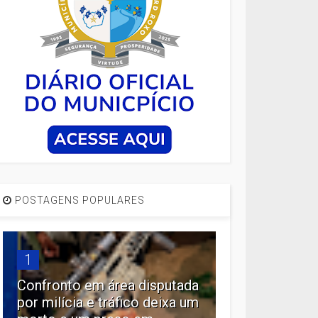
POSTAGENS POPULARES
1
Confronto em área disputada
por milícia e tráfico deixa um