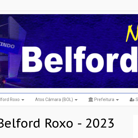
elford Roxo
Atos Câmara (BOL)
Prefeitura
S
 Belford Roxo - 2023