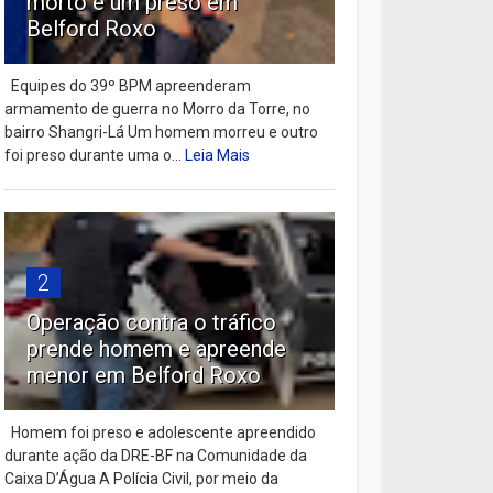
morto e um preso em
Belford Roxo
Equipes do 39º BPM apreenderam
armamento de guerra no Morro da Torre, no
bairro Shangri-Lá Um homem morreu e outro
foi preso durante uma o...
Leia Mais
2
Operação contra o tráfico
prende homem e apreende
menor em Belford Roxo
Homem foi preso e adolescente apreendido
durante ação da DRE-BF na Comunidade da
Caixa D’Água A Polícia Civil, por meio da