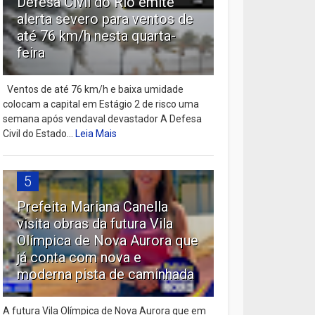
Defesa Civil do Rio emite
alerta severo para ventos de
até 76 km/h nesta quarta-
feira
Ventos de até 76 km/h e baixa umidade
colocam a capital em Estágio 2 de risco uma
semana após vendaval devastador A Defesa
Civil do Estado...
Leia Mais
5
Prefeita Mariana Canella
visita obras da futura Vila
Olímpica de Nova Aurora que
já conta com nova e
moderna pista de caminhada
A futura Vila Olímpica de Nova Aurora que em