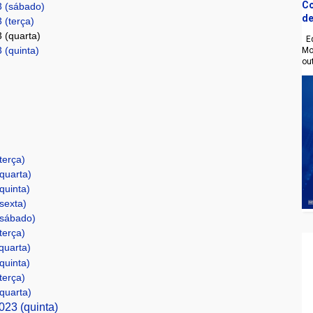
Co
3 (sábado)
de
 (terça)
 (quarta)
Eq
 (quinta)
Mo
ou
terça)
(quarta)
quinta)
(sexta)
(sábado)
terça)
quarta)
quinta)
terça)
(quarta)
023 (quinta)