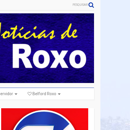
PESQUISAR
ervidor
Belford Roxo