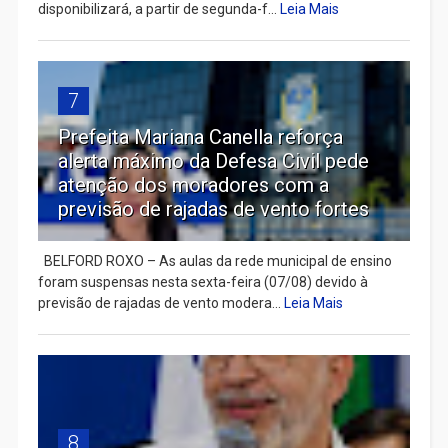
disponibilizará, a partir de segunda-f...
Leia Mais
7
Prefeita Mariana Canella reforça
alerta máximo da Defesa Civil pede
atenção dos moradores com a
previsão de rajadas de vento fortes
BELFORD ROXO – As aulas da rede municipal de ensino
foram suspensas nesta sexta-feira (07/08) devido à
previsão de rajadas de vento modera...
Leia Mais
8