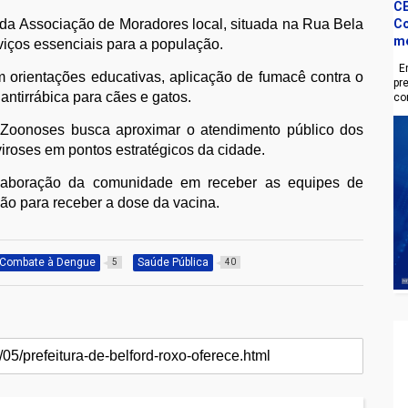
CE
 da Associação de Moradores local, situada na Rua Bela
Co
m
rviços essenciais para a população.
En
om orientações educativas, aplicação de fumacê contra o
pr
ntirrábica para cães e gatos.
co
e Zoonoses busca aproximar o atendimento público dos
iroses em pontos estratégicos da cidade.
olaboração da comunidade em receber as equipes de
ção para receber a dose da vacina.
Combate à Dengue
Saúde Pública
5
40