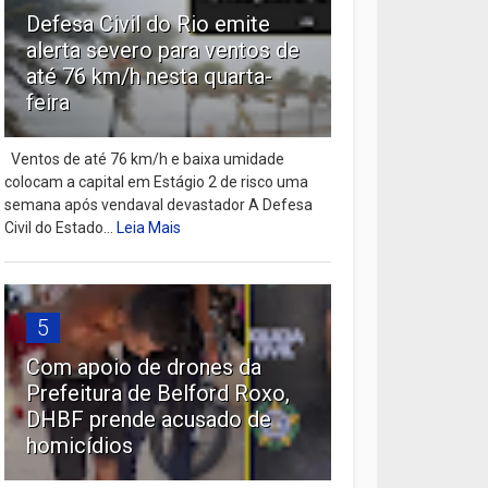
Defesa Civil do Rio emite
alerta severo para ventos de
até 76 km/h nesta quarta-
feira
Ventos de até 76 km/h e baixa umidade
colocam a capital em Estágio 2 de risco uma
semana após vendaval devastador A Defesa
Civil do Estado...
Leia Mais
5
Com apoio de drones da
Prefeitura de Belford Roxo,
DHBF prende acusado de
homicídios