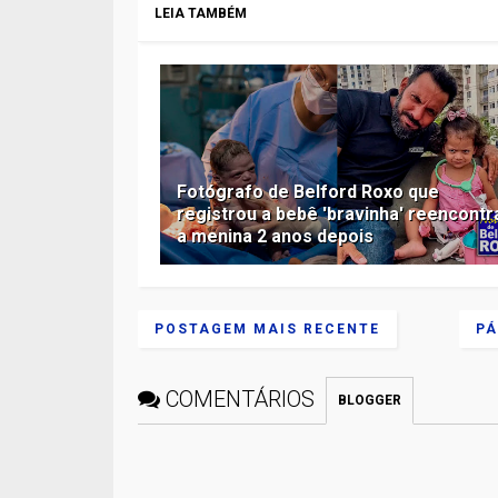
LEIA TAMBÉM
Fotógrafo de Belford Roxo que
registrou a bebê 'bravinha' reencontr
a menina 2 anos depois
POSTAGEM MAIS RECENTE
PÁ
COMENTÁRIOS
BLOGGER