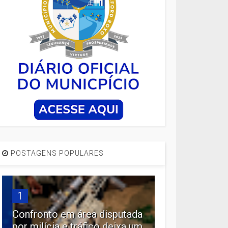
POSTAGENS POPULARES
1
Confronto em área disputada
por milícia e tráfico deixa um