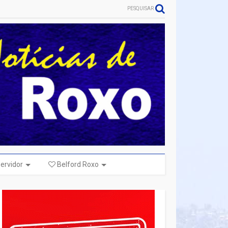
PESQUISAR
ervidor
Belford Roxo