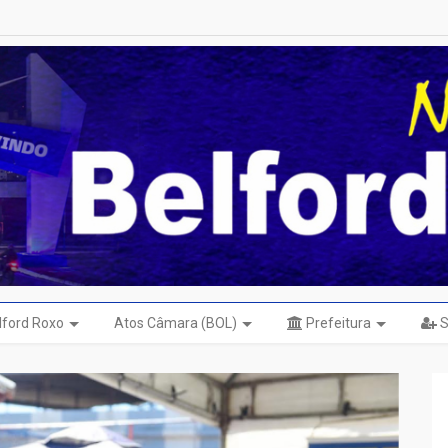
elford Roxo
Atos Câmara (BOL)
Prefeitura
S