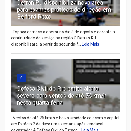
Detran RJ disponibiliza nova área
para exames práticos de direção em
Belford Roxo
Espaço começa a operar no dia 3 de agosto e garante a
continuidade do serviço na região O Detran RJ
disponibilizará, a partir de segunda-f...
Leia Mais
4
Defesa Civil do Rio emite alerta
severo para ventos de até 76 km/h
nesta quarta-feira
Ventos de até 76 km/h e baixa umidade colocam a capital
em Estágio 2 de risco uma semana após vendaval
devastador A Defesa Civil do Estado...
Leia Mais