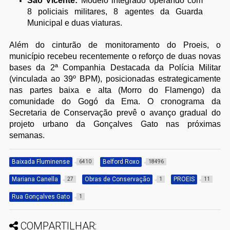
São Vicente:
Modelo integrado operando com
8 policiais militares, 8 agentes da Guarda
Municipal e duas viaturas.
Além do cinturão de monitoramento do Proeis, o
município recebeu recentemente o reforço de duas novas
bases da 2ª Companhia Destacada da Polícia Militar
(vinculada ao 39º BPM), posicionadas estrategicamente
nas partes baixa e alta (Morro do Flamengo) da
comunidade do Gogó da Ema. O cronograma da
Secretaria de Conservação prevê o avanço gradual do
projeto urbano da Gonçalves Gato nas próximas
semanas.
Baixada Fluminense
Belford Roxo
6410
18496
Mariana Canella
Obras de Conservação
PROEIS
27
1
11
Rua Gonçalves Gato
1
COMPARTILHAR: