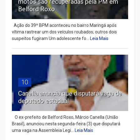
motos são recuperadas pela PM em
Belford Roxo
Ação do 39º BPM aconteceu no bairro Maringá após
vítima rastrear um dos veículos roubados; outros dois
suspeitos fugiram Um adolescente fo...
Leia Mais
10
Canella anuncia que disputará vaga de
deputado estadual
​ O ex-prefeito de Belford Roxo, Márcio Canella (União
Brasil), anunciou nesta segunda-feira (3) que disputará
uma vaga na Assembleia Legi...
Leia Mais