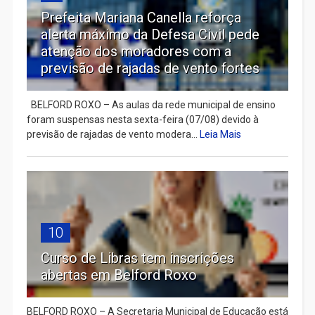
Prefeita Mariana Canella reforça
alerta máximo da Defesa Civil pede
atenção dos moradores com a
previsão de rajadas de vento fortes
BELFORD ROXO – As aulas da rede municipal de ensino
foram suspensas nesta sexta-feira (07/08) devido à
previsão de rajadas de vento modera...
Leia Mais
10
Curso de Libras tem inscrições
abertas em Belford Roxo
BELFORD ROXO – A Secretaria Municipal de Educação está