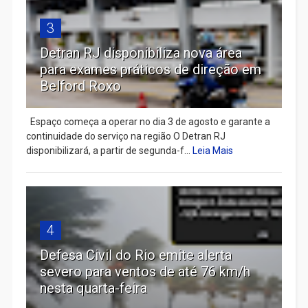
3
Detran RJ disponibiliza nova área
para exames práticos de direção em
Belford Roxo
Espaço começa a operar no dia 3 de agosto e garante a
continuidade do serviço na região O Detran RJ
disponibilizará, a partir de segunda-f...
Leia Mais
4
Defesa Civil do Rio emite alerta
severo para ventos de até 76 km/h
nesta quarta-feira