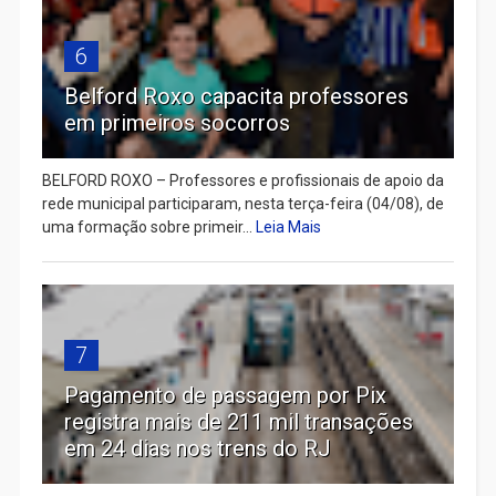
6
Belford Roxo capacita professores
em primeiros socorros
BELFORD ROXO – Professores e profissionais de apoio da
rede municipal participaram, nesta terça-feira (04/08), de
uma formação sobre primeir...
Leia Mais
7
Pagamento de passagem por Pix
registra mais de 211 mil transações
em 24 dias nos trens do RJ