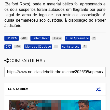
(Belford Roxo), onde o material bélico foi apresentado e
os dois suspeitos foram autuados em flagrante por porte
ilegal de arma de fogo de uso restrito e associação. A
dupla permaneceu sob custódia, à disposição do Poder
Judiciário.
39º BPM
Belford Roxo
Fuzil Apreendido
781
18494
2
GAT
Morro do São José
santa teresa
188
1
7
COMPARTILHAR:
LEIA TAMBÉM