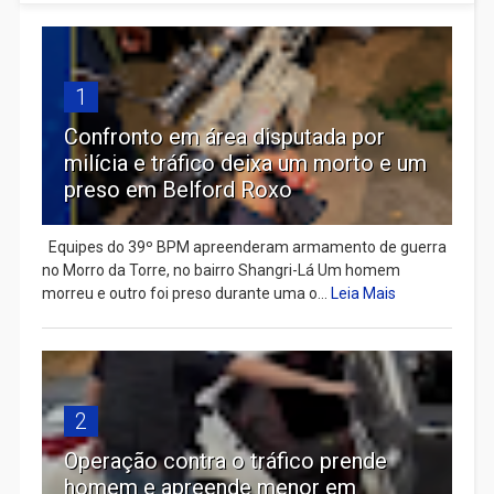
1
Confronto em área disputada por
milícia e tráfico deixa um morto e um
preso em Belford Roxo
Equipes do 39º BPM apreenderam armamento de guerra
no Morro da Torre, no bairro Shangri-Lá Um homem
morreu e outro foi preso durante uma o...
Leia Mais
2
Operação contra o tráfico prende
homem e apreende menor em