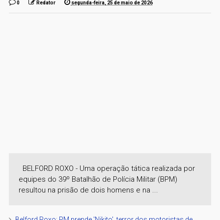
0
Redator
segunda-feira, 25 de maio de 2026
BELFORD ROXO - Uma operação tática realizada por
equipes do 39º Batalhão de Polícia Militar (BPM)
resultou na prisão de dois homens e na ...
Belford Roxo: PM prende 'Nikito', terror dos motoristas de