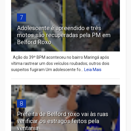
7
Adolescente é apreendido e três
motos são recuperadas pela PM em
Belford Roxo
Ação do 39º BPM aconteceu no bairro Maringá após
vítima rastrear um dos veículos roubados; outros dois
suspeitos fugiram Um adolescente fo...
Leia Mais
8
Prefeita de Belford roxo vai às ruas
verificar os estragos feitos pela
ventania