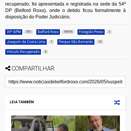
recuperado, foi apresentada e registrada na sede da 54ª
DP (Belford Roxo), onde o detido ficou formalmente à
disposição do Poder Judiciário.
39º BPM
Belford Roxo
Foragido Preso
781
18496
1
Joaquim da Costa Lima
Parque São Bernardo
1
15
Veículo Recuperado
3
COMPARTILHAR:
LEIA TAMBÉM