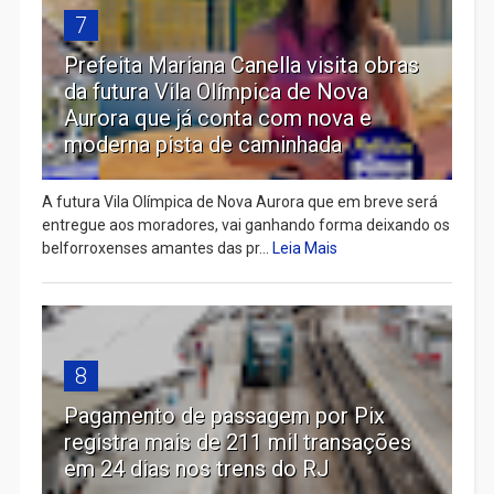
7
Prefeita Mariana Canella visita obras
da futura Vila Olímpica de Nova
Aurora que já conta com nova e
moderna pista de caminhada
A futura Vila Olímpica de Nova Aurora que em breve será
entregue aos moradores, vai ganhando forma deixando os
belforroxenses amantes das pr...
Leia Mais
8
Pagamento de passagem por Pix
registra mais de 211 mil transações
em 24 dias nos trens do RJ