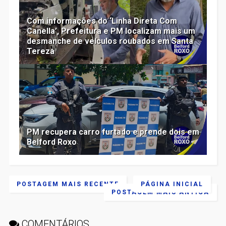
Com informações do ‘Linha Direta Com
Canella’, Prefeitura e PM localizam mais um
desmanche de veículos roubados em Santa
Tereza
PM recupera carro furtado e prende dois em
Belford Roxo
POSTAGEM MAIS RECENTE
PÁGINA INICIAL
POSTAGEM MAIS ANTIGA
COMENTÁRIOS