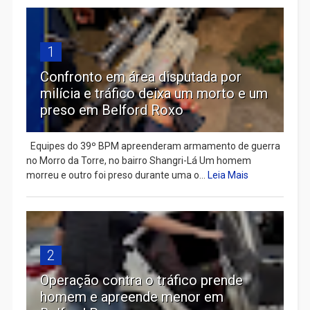
1
Confronto em área disputada por
milícia e tráfico deixa um morto e um
preso em Belford Roxo
Equipes do 39º BPM apreenderam armamento de guerra
no Morro da Torre, no bairro Shangri-Lá Um homem
morreu e outro foi preso durante uma o...
Leia Mais
2
Operação contra o tráfico prende
homem e apreende menor em