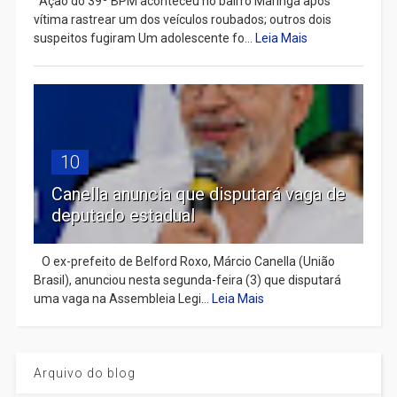
Ação do 39º BPM aconteceu no bairro Maringá após
vítima rastrear um dos veículos roubados; outros dois
suspeitos fugiram Um adolescente fo...
Leia Mais
10
Canella anuncia que disputará vaga de
deputado estadual
​ O ex-prefeito de Belford Roxo, Márcio Canella (União
Brasil), anunciou nesta segunda-feira (3) que disputará
uma vaga na Assembleia Legi...
Leia Mais
Arquivo do blog