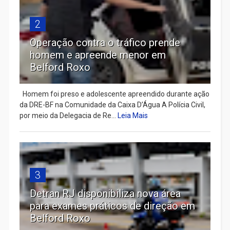
2
Operação contra o tráfico prende
homem e apreende menor em
Belford Roxo
Homem foi preso e adolescente apreendido durante ação
da DRE-BF na Comunidade da Caixa D’Água A Polícia Civil,
por meio da Delegacia de Re...
Leia Mais
3
Detran RJ disponibiliza nova área
para exames práticos de direção em
Belford Roxo