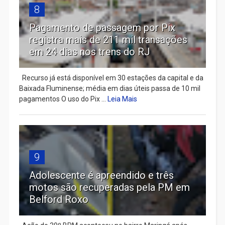
8
Pagamento de passagem por Pix
registra mais de 211 mil transações
em 24 dias nos trens do RJ
Recurso já está disponível em 30 estações da capital e da
Baixada Fluminense; média em dias úteis passa de 10 mil
pagamentos O uso do Pix ...
Leia Mais
9
Adolescente é apreendido e três
motos são recuperadas pela PM em
Belford Roxo