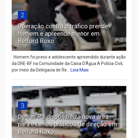
2
Operação contra o tráfico prende
homem e apreende menor em
Belford Roxo
Homem foi preso e adolescente apreendido durante ação
da DRE-BF na Comunidade da Caixa D’Água A Polícia Civil,
por meio da Delegacia de Re...
Leia Mais
3
Detran RJ disponibiliza nova área
para exames práticos de direção em
Belford Roxo