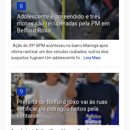
8
Adolescente é apreendido e três
motos são recuperadas pela PM em
Belford Roxo
Ação do 39º BPM aconteceu no bairro Maringá após
vítima rastrear um dos veículos roubados; outros dois
suspeitos fugiram Um adolescente fo...
Leia Mais
9
Prefeita de Belford roxo vai às ruas
verificar os estragos feitos pela
ventania