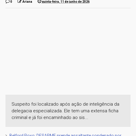
0
Ariana
quinta-feira, 11 de junho de 2026
Suspeito foi localizado após ação de inteligência da
delegacia especializada. Ele tem uma extensa ficha
criminal e já foi encaminhado ao sis...
Belford Roxo: DESARME prende assaltante condenado por