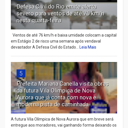
Defesa Civil do Rio emite alerta
severo para ventos de até 76 km/h
nesta quarta-feira
Ventos de até 76 km/h e baixa umidade colocam a capital
em Estágio 2 de risco uma semana após vendaval
devastador A Defesa Civil do Estado...
Leia Mais
5
Prefeita Mariana Canella visita obras
da futura Vila Olímpica de Nova
Aurora que já conta com nova e
moderna pista de caminhada
A futura Vila Olímpica de Nova Aurora que em breve será
entregue aos moradores, vai ganhando forma deixando os