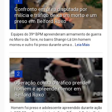
1
Confronto em área disputada por
milícia e tráfico deixa um morto e um
preso em Belford Roxo
Equipes do 39º BPM apreenderam armamento de guerra
no Morro da Torre, no bairro Shangri-Lá Um homem
morreu e outro foi preso durante uma o...
Leia Mais
2
Operação contra o tráfico prende
homem e apreende menor em
Belford Roxo
Homem foi preso e adolescente apreendido durante ação