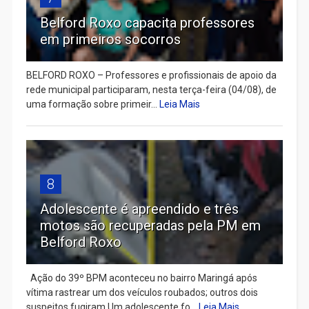
Belford Roxo capacita professores
em primeiros socorros
BELFORD ROXO – Professores e profissionais de apoio da
rede municipal participaram, nesta terça-feira (04/08), de
uma formação sobre primeir...
Leia Mais
8
Adolescente é apreendido e três
motos são recuperadas pela PM em
Belford Roxo
Ação do 39º BPM aconteceu no bairro Maringá após
vítima rastrear um dos veículos roubados; outros dois
suspeitos fugiram Um adolescente fo...
Leia Mais