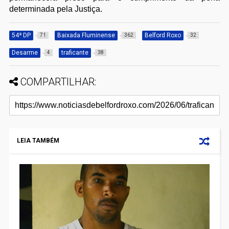
determinada pela Justiça.
54ª DP
Baixada Fluminense
Belford Roxo
71
362
32
Desarme
traficante
4
38
COMPARTILHAR:
LEIA TAMBÉM