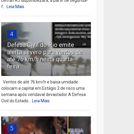
Detran RJ disponibilizará, a partir de segunda-
f...
Leia Mais
4
Defesa Civil do Rio emite
alerta severo para ventos de
até 76 km/h nesta quarta-
feira
Ventos de até 76 km/h e baixa umidade
colocam a capital em Estágio 2 de risco uma
semana após vendaval devastador A Defesa
Civil do Estado...
Leia Mais
5