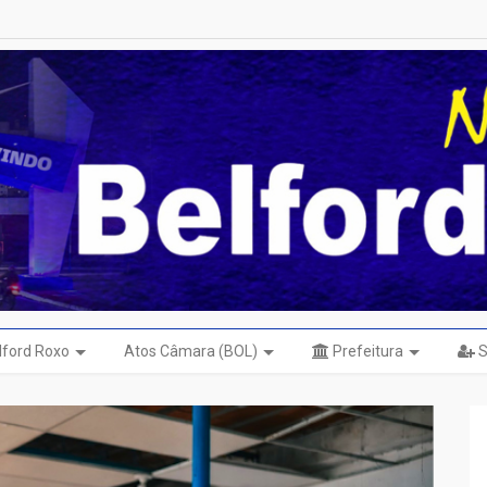
elford Roxo
Atos Câmara (BOL)
Prefeitura
S