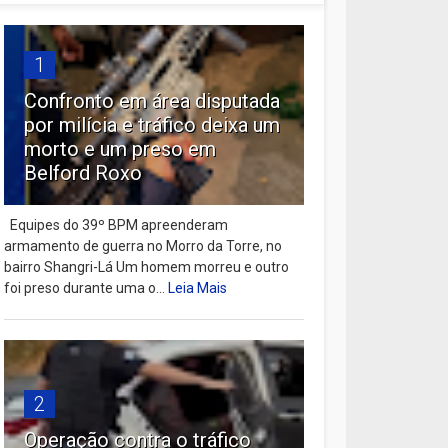
1
Confronto em área disputada
por milícia e tráfico deixa um
morto e um preso em
Belford Roxo
Equipes do 39º BPM apreenderam
armamento de guerra no Morro da Torre, no
bairro Shangri-Lá Um homem morreu e outro
foi preso durante uma o...
Leia Mais
2
Operação contra o tráfico