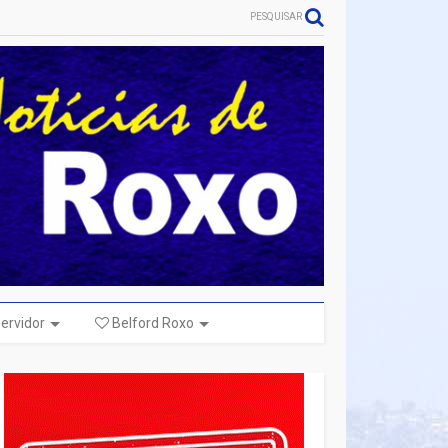
PESQUISAR
ervidor
Belford Roxo