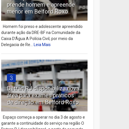
prende homem e apreende
menor em Belford Roxo
Homem foi preso e adolescente apreendido
durante ação da DRE-BF na Comunidade da
Caixa D’Água A Polícia Civil, por meio da
Delegacia de Re...
Leia Mais
3
Detran RJ disponibiliza nova
área para exames práticos
de direção em Belford Roxo
Espaço começa a operar no dia 3 de agosto e
garante a continuidade do serviço na região O