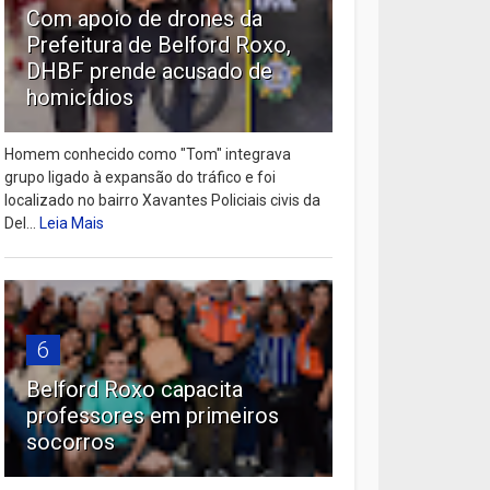
Com apoio de drones da
Prefeitura de Belford Roxo,
DHBF prende acusado de
homicídios
Homem conhecido como "Tom" integrava
grupo ligado à expansão do tráfico e foi
localizado no bairro Xavantes Policiais civis da
Del...
Leia Mais
6
Belford Roxo capacita
professores em primeiros
socorros