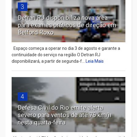
3
Detran RJ disponibiliza nova área
para exames práticos de direção em
Belford Roxo
Espaço começa a operar no dia 3 de agosto e garante a
continuidade do serviço na região O Detran RJ
disponibilizará, a partir de segunda-f...
Leia Mais
4
Defesa Civil do Rio emite alerta
severo para ventos de até 76 km/h
nesta quarta-feira