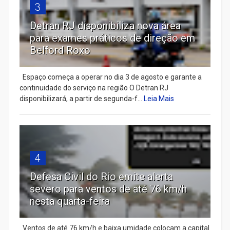
3
Detran RJ disponibiliza nova área
para exames práticos de direção em
Belford Roxo
Espaço começa a operar no dia 3 de agosto e garante a
continuidade do serviço na região O Detran RJ
disponibilizará, a partir de segunda-f...
Leia Mais
4
Defesa Civil do Rio emite alerta
severo para ventos de até 76 km/h
nesta quarta-feira
Ventos de até 76 km/h e baixa umidade colocam a capital