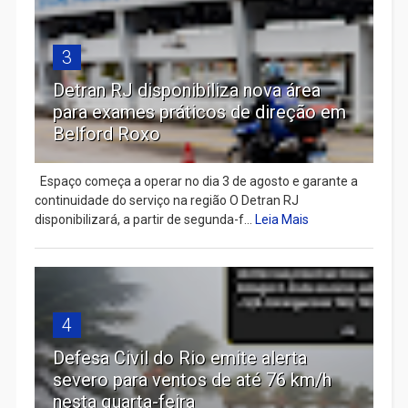
3
Detran RJ disponibiliza nova área
para exames práticos de direção em
Belford Roxo
Espaço começa a operar no dia 3 de agosto e garante a
continuidade do serviço na região O Detran RJ
disponibilizará, a partir de segunda-f...
Leia Mais
4
Defesa Civil do Rio emite alerta
severo para ventos de até 76 km/h
nesta quarta-feira