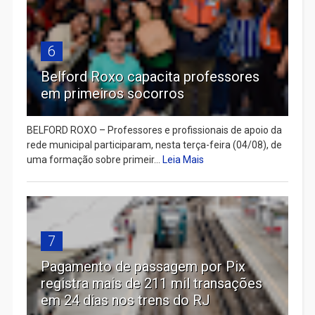
6
Belford Roxo capacita professores
em primeiros socorros
BELFORD ROXO – Professores e profissionais de apoio da
rede municipal participaram, nesta terça-feira (04/08), de
uma formação sobre primeir...
Leia Mais
7
Pagamento de passagem por Pix
registra mais de 211 mil transações
em 24 dias nos trens do RJ