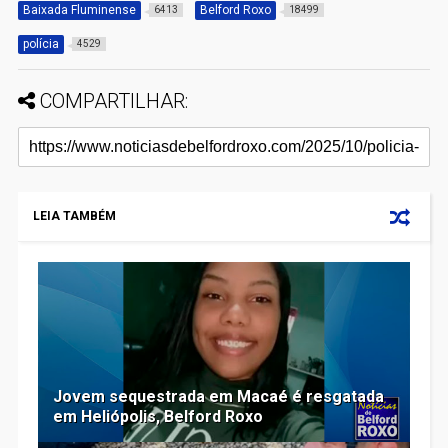
Baixada Fluminense
Belford Roxo
6413
18499
polícia
4529
COMPARTILHAR:
LEIA TAMBÉM
Jovem sequestrada em Macaé é resgatada
em Heliópolis, Belford Roxo