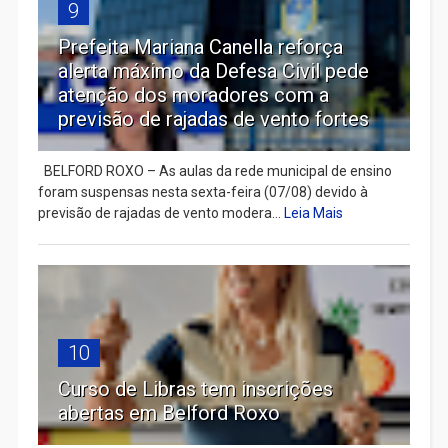
9
Prefeita Mariana Canella reforça
alerta máximo da Defesa Civil pede
atenção dos moradores com a
previsão de rajadas de vento fortes
BELFORD ROXO – As aulas da rede municipal de ensino
foram suspensas nesta sexta-feira (07/08) devido à
previsão de rajadas de vento modera...
Leia Mais
10
Curso de Libras tem inscrições
abertas em Belford Roxo