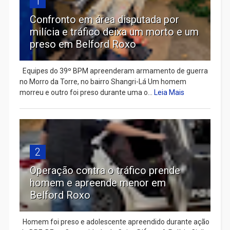
1
Confronto em área disputada por
milícia e tráfico deixa um morto e um
preso em Belford Roxo
Equipes do 39º BPM apreenderam armamento de guerra
no Morro da Torre, no bairro Shangri-Lá Um homem
morreu e outro foi preso durante uma o...
Leia Mais
2
Operação contra o tráfico prende
homem e apreende menor em
Belford Roxo
Homem foi preso e adolescente apreendido durante ação