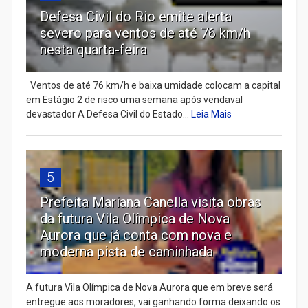
Defesa Civil do Rio emite alerta
severo para ventos de até 76 km/h
nesta quarta-feira
Ventos de até 76 km/h e baixa umidade colocam a capital
em Estágio 2 de risco uma semana após vendaval
devastador A Defesa Civil do Estado...
Leia Mais
5
Prefeita Mariana Canella visita obras
da futura Vila Olímpica de Nova
Aurora que já conta com nova e
moderna pista de caminhada
A futura Vila Olímpica de Nova Aurora que em breve será
entregue aos moradores, vai ganhando forma deixando os