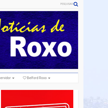
PESQUISAR
ervidor
Belford Roxo