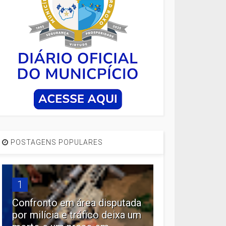
POSTAGENS POPULARES
1
Confronto em área disputada
por milícia e tráfico deixa um