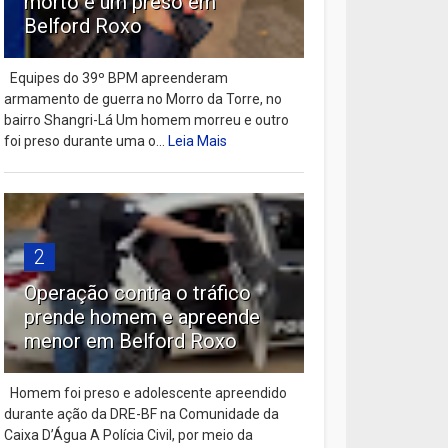
morto e um preso em
Belford Roxo
Equipes do 39º BPM apreenderam
armamento de guerra no Morro da Torre, no
bairro Shangri-Lá Um homem morreu e outro
foi preso durante uma o...
Leia Mais
2
Operação contra o tráfico
prende homem e apreende
menor em Belford Roxo
Homem foi preso e adolescente apreendido
durante ação da DRE-BF na Comunidade da
Caixa D’Água A Polícia Civil, por meio da