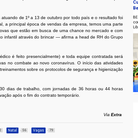
Cu
Be
atuando de 1º a 13 de outubro por todo país e o resultado foi
BE
co
atal, a principal época de vendas da empresa, temos uma parte
Li
 novas que estão em busca de uma chance no mercado e com
to infantil através do brincar — afirma a head de RH do Grupo
dico é feito presencialmente) e toda equipe contratada será
as no combate ao novo coronavírus. O início das atividades
treinamentos sobre os protocolos de segurança e higienização
 30 dias de trabalho, com jornadas de 36 horas ou 44 horas
ação após o fim do contrato temporário.
Via
Extra
Natal
Vagas
2
56
79