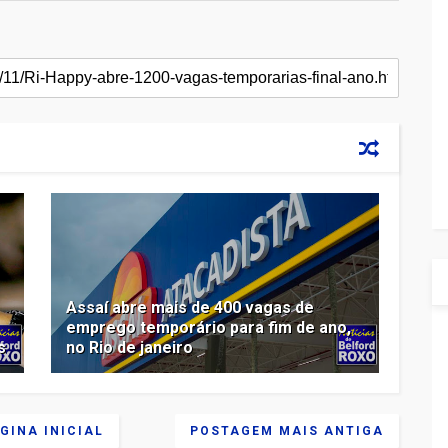
Assaí abre mais de 400 vagas de
emprego temporário para fim de ano,
s
no Rio de janeiro
GINA INICIAL
POSTAGEM MAIS ANTIGA