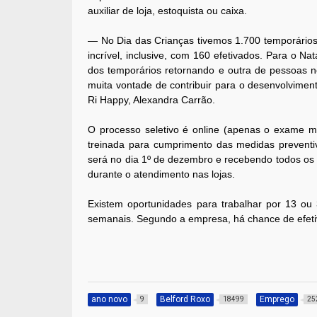
auxiliar de loja, estoquista ou caixa.
— No Dia das Crianças tivemos 1.700 temporários 
incrível, inclusive, com 160 efetivados. Para o N
dos temporários retornando e outra de pessoas
muita vontade de contribuir para o desenvolvimen
Ri Happy, Alexandra Carrão.
O processo seletivo é online (apenas o exame mé
treinada para cumprimento das medidas preventiv
será no dia 1º de dezembro e recebendo todos os 
durante o atendimento nas lojas.
Existem oportunidades para trabalhar por 13 ou
semanais. Segundo a empresa, há chance de efetiv
ano novo
Belford Roxo
Emprego
9
18499
25