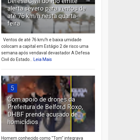
Defesa Civil do Rio emite
alerta severo para ventos de
até 76 km/h nesta quarta-
feira
Ventos de até 76 km/h e baixa umidade
colocam a capital em Estágio 2 de risco uma
semana após vendaval devastador A Defesa
Civil do Estado...
Leia Mais
5
Com apoio de drones da
Prefeitura de Belford Roxo,
DHBF prende acusado de
homicídios
Homem conhecido como "Tom" integrava