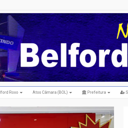
elford Roxo
Atos Câmara (BOL)
Prefeitura
S