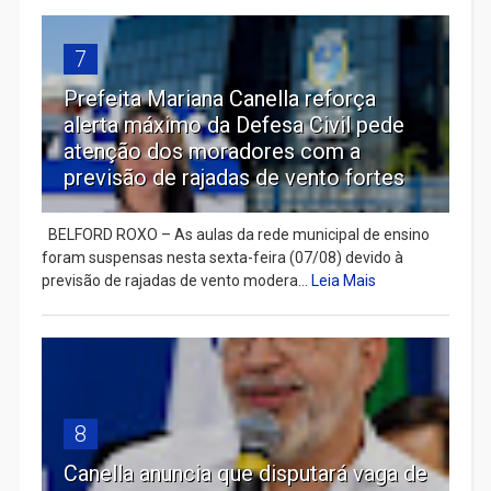
7
Prefeita Mariana Canella reforça
alerta máximo da Defesa Civil pede
atenção dos moradores com a
previsão de rajadas de vento fortes
BELFORD ROXO – As aulas da rede municipal de ensino
foram suspensas nesta sexta-feira (07/08) devido à
previsão de rajadas de vento modera...
Leia Mais
8
Canella anuncia que disputará vaga de