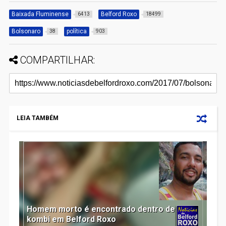
Baixada Fluminense
Belford Roxo
6413
18499
Bolsonaro
política
38
903
COMPARTILHAR:
LEIA TAMBÉM
Homem morto é encontrado dentro de
kombi em Belford Roxo