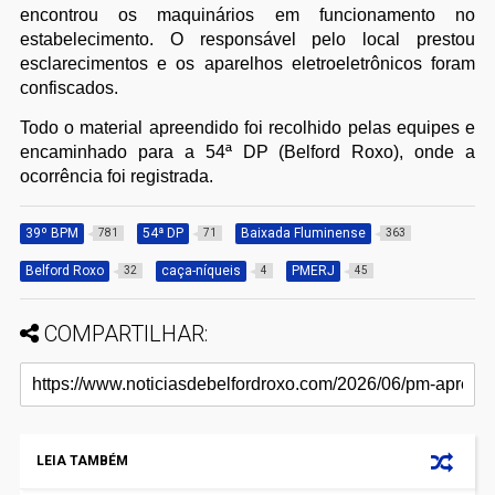
encontrou os maquinários em funcionamento no
estabelecimento. O responsável pelo local prestou
esclarecimentos e os aparelhos eletroeletrônicos foram
confiscados.
Todo o material apreendido foi recolhido pelas equipes e
encaminhado para a 54ª DP (Belford Roxo), onde a
ocorrência foi registrada.
39º BPM
54ª DP
Baixada Fluminense
781
71
363
Belford Roxo
caça-níqueis
PMERJ
32
4
45
COMPARTILHAR:
LEIA TAMBÉM