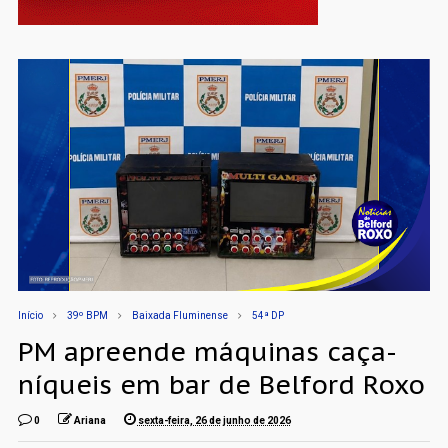
Início
39º BPM
Baixada Fluminense
54ª DP
PM apreende máquinas caça-
níqueis em bar de Belford Roxo
0
Ariana
sexta-feira, 26 de junho de 2026