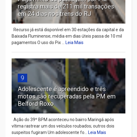
registra mais de 211 mil transações
em 24 dias nos trens do RJ
Recurso já está disponível em 30 estações da capital e da
Baixada Fluminense; média em dias úteis passa de 10 mil
pagamentos O uso do Pix ...
Leia Mais
9
Adolescente é apreendido e três
motos são recuperadas pela PM em
Belford Roxo
Ação do 39º BPM aconteceu no bairro Maringá após
vítima rastrear um dos veículos roubados; outros dois
suspeitos fugiram Um adolescente fo...
Leia Mais