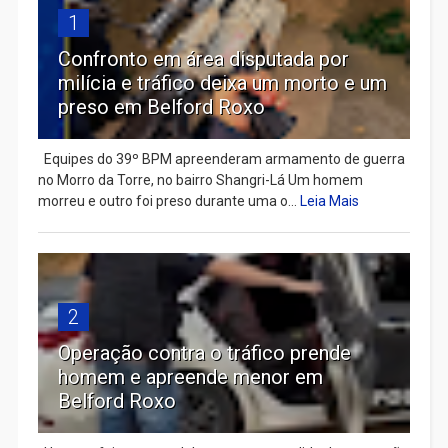
1
Confronto em área disputada por
milícia e tráfico deixa um morto e um
preso em Belford Roxo
Equipes do 39º BPM apreenderam armamento de guerra
no Morro da Torre, no bairro Shangri-Lá Um homem
morreu e outro foi preso durante uma o...
Leia Mais
2
Operação contra o tráfico prende
homem e apreende menor em
Belford Roxo