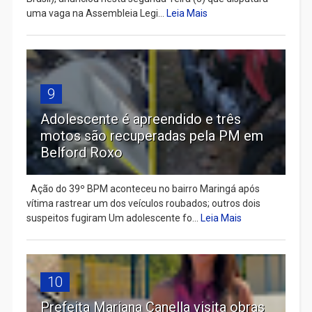
uma vaga na Assembleia Legi...
Leia Mais
9
Adolescente é apreendido e três
motos são recuperadas pela PM em
Belford Roxo
Ação do 39º BPM aconteceu no bairro Maringá após
vítima rastrear um dos veículos roubados; outros dois
suspeitos fugiram Um adolescente fo...
Leia Mais
10
Prefeita Mariana Canella visita obras