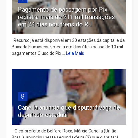
Pagamento de passagem por Pix
registra mais de 211 mil transações
em 24 dias nos trens do RJ
Recurso já está disponível em 30 estações da capital e da
Baixada Fluminense; média em dias úteis passa de 10 mil
pagamentos O uso do Pix ...
Leia Mais
8
Canella anuncia que disputará vaga de
deputado estadual
​ O ex-prefeito de Belford Roxo, Márcio Canella (União
Brasil), anunciou nesta segunda-feira (3) que disputará