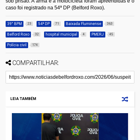
sob prisão. A arma e a motocicleta foram apreendidas e o
caso foi registrado na 54ª DP (Belford Roxo).
39° BPM
54ª DP
Baixada Fluminense
23
71
363
Belford Roxo
hospital municipal
PMERJ
32
4
45
Polícia civil
174
COMPARTILHAR:
LEIA TAMBÉM