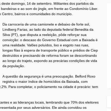
 deste domingo, 14 de setembro. Militantes dos partidos da
 bandeiras e ao som do jingle, em frente ao Condomínio Liber.
 o Centro, bairros e comunidades do município.
Da carroceria de uma camionete e debaixo de forte sol,
Lindberg Farias, ao lado da deputada federal Benedita da
Silva (PT), que disputa a reeleição, pôde reforçar sua
convicção: o descaso do Governo Estadual com a Baixada é
uma realidade. Valões poluídos, lixo e esgoto nas ruas,
longas filas à espera de transporte público e prédios de Ciep
destruídos e precisando de reforma foram se descortinando
ao longo do trajeto, expondo as precárias condições de vida
da população.
A questão da segurança é uma preocupação. Belford Roxo
registra o maior índice de homicídios da Baixada, com
%. Para completar, o policiamento na cidade é precário: tem
itantes e as lideranças locais, lembrando que 70% dos eleitores
esentada por seus adversários. Ele ainda convidou os