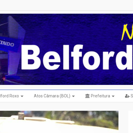
elford Roxo
Atos Câmara (BOL)
Prefeitura
S