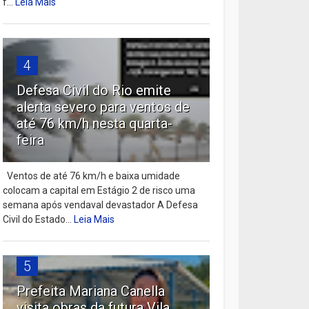
f...
Leia Mais
4
Defesa Civil do Rio emite
alerta severo para ventos de
até 76 km/h nesta quarta-
feira
Ventos de até 76 km/h e baixa umidade
colocam a capital em Estágio 2 de risco uma
semana após vendaval devastador A Defesa
Civil do Estado...
Leia Mais
5
Prefeita Mariana Canella
visita obras da futura Vila