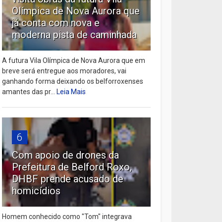
Olímpica de Nova Aurora que
já conta com nova e
moderna pista de caminhada
A futura Vila Olímpica de Nova Aurora que em
breve será entregue aos moradores, vai
ganhando forma deixando os belforroxenses
amantes das pr...
Leia Mais
6
Com apoio de drones da
Prefeitura de Belford Roxo,
DHBF prende acusado de
homicídios
Homem conhecido como "Tom" integrava