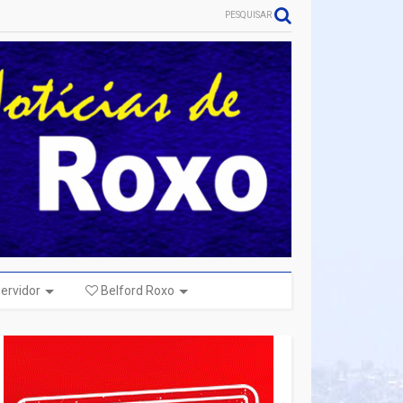
PESQUISAR
ervidor
Belford Roxo