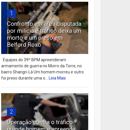
1
Confronto em área disputada
por milícia e tráfico deixa um
morto e um preso em
Belford Roxo
Equipes do 39º BPM apreenderam
armamento de guerra no Morro da Torre, no
bairro Shangri-Lá Um homem morreu e outro
foi preso durante uma o...
Leia Mais
2
Operação contra o tráfico
prende homem e apreende