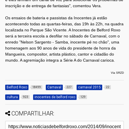
inscrição e de entrega de fantasias", comentou Vera.
Os ensaios de bateria e passistas da Inocentes já estão
acontecendo todas as quartas-feiras, das 19h às 22h, na quadra
localizada no Parque São Vicente. A Inocentes de Belford Roxo
será a terceira escola a desfilar no sábado de Carnaval, com o
enredo "Nelson Sargento - Samba, inocente pé no chão", uma
homenagem aos 90 anos de vida do presidente de honra da
Mangueira, compositor, artista plástico, cantor e cidadão do
mundo. A agremiação integra a Série A do Carnaval carioca.
Via SRZD
Belford Roxo
Carnaval
carnaval 2015
18499
227
22
cultura
inocentes de belford roxo
923
129
COMPARTILHAR: