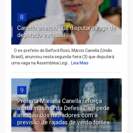
8
Canella anuncia que disputará vaga de
deputado estadual
​ O ex-prefeito de Belford Roxo, Márcio Canella (União
Brasil), anunciou nesta segunda-feira (3) que disputará
uma vaga na Assembleia Legi...
Leia Mais
9
Prefeita Mariana Canella reforça
alerta máximo da Defesa Civil pede
atenção dos moradores com a
previsão de rajadas de vento fortes