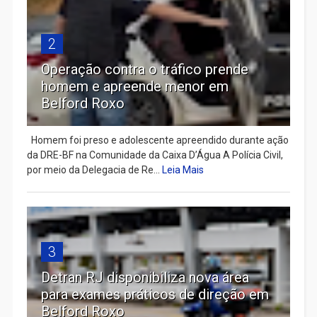
2
Operação contra o tráfico prende
homem e apreende menor em
Belford Roxo
Homem foi preso e adolescente apreendido durante ação
da DRE-BF na Comunidade da Caixa D’Água A Polícia Civil,
por meio da Delegacia de Re...
Leia Mais
3
Detran RJ disponibiliza nova área
para exames práticos de direção em
Belford Roxo