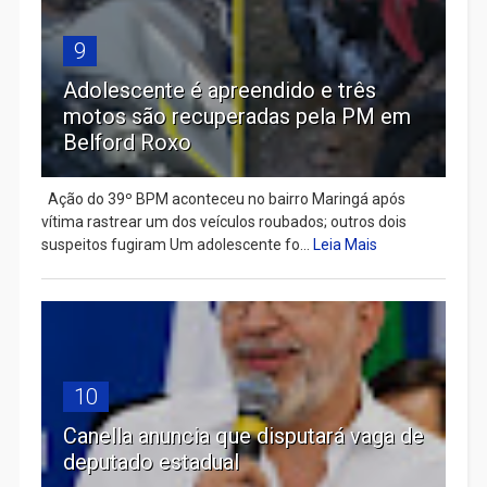
9
Adolescente é apreendido e três
motos são recuperadas pela PM em
Belford Roxo
Ação do 39º BPM aconteceu no bairro Maringá após
vítima rastrear um dos veículos roubados; outros dois
suspeitos fugiram Um adolescente fo...
Leia Mais
10
Canella anuncia que disputará vaga de
deputado estadual