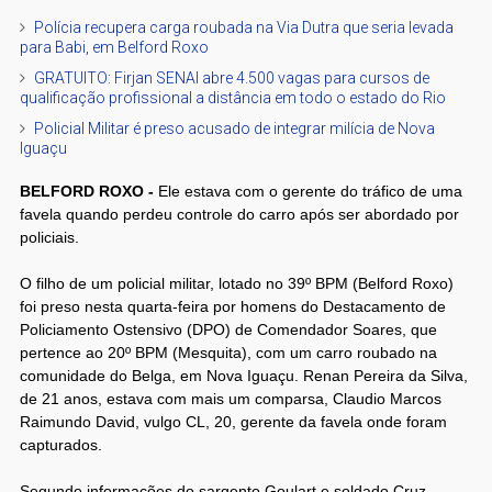
Polícia recupera carga roubada na Via Dutra que seria levada
para Babi, em Belford Roxo
GRATUITO: Firjan SENAI abre 4.500 vagas para cursos de
qualificação profissional a distância em todo o estado do Rio
Policial Militar é preso acusado de integrar milícia de Nova
Iguaçu
BELFORD ROXO -
Ele estava com o gerente do tráfico de uma
favela quando perdeu controle do carro após ser abordado por
policiais.
O filho de um policial militar, lotado no 39º BPM (Belford Roxo)
foi preso nesta quarta-feira por homens do Destacamento de
Policiamento Ostensivo (DPO) de Comendador Soares, que
pertence ao 20º BPM (Mesquita), com um carro roubado na
comunidade do Belga, em Nova Iguaçu. Renan Pereira da Silva,
de 21 anos, estava com mais um comparsa, Claudio Marcos
Raimundo David, vulgo CL, 20, gerente da favela onde foram
capturados.
Segundo informações do sargento Goulart e soldado Cruz,