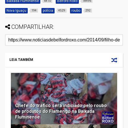
Baixada Fluminense
Belford Roxo
6410
18496
Nova Iguaçu
polícia
roubo
194
4529
292
COMPARTILHAR:
LEIA TAMBÉM
Chefe do tráfico será indiciado pelo roubo
de produtos do Flamengo na Baixada
Fluminense