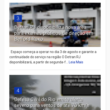
3
Detran RJ disponibiliza nova área
para exames práticos de direção em
Belford Roxo
Espaço começa a operar no dia 3 de agosto e garante a
continuidade do serviço na região O Detran RJ
disponibilizará, a partir de segunda-f...
Leia Mais
4
Defesa Civil do Rio emite alerta
severo para ventos de até 76 km/h