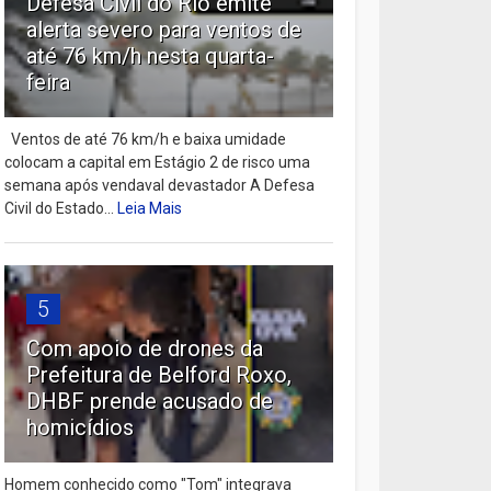
Defesa Civil do Rio emite
alerta severo para ventos de
até 76 km/h nesta quarta-
feira
Ventos de até 76 km/h e baixa umidade
colocam a capital em Estágio 2 de risco uma
semana após vendaval devastador A Defesa
Civil do Estado...
Leia Mais
5
Com apoio de drones da
Prefeitura de Belford Roxo,
DHBF prende acusado de
homicídios
Homem conhecido como "Tom" integrava