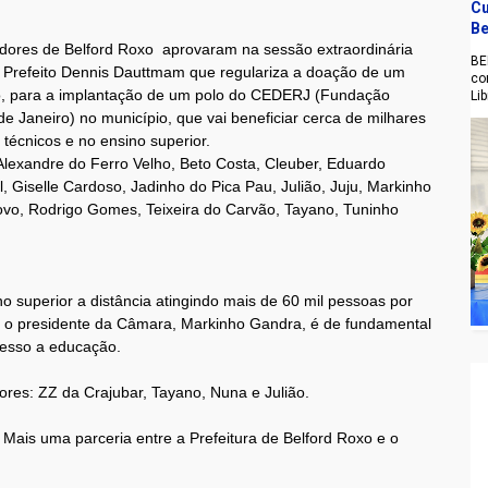
Cu
Be
dores de Belford Roxo aprovaram na sessão extraordinária
BE
 do Prefeito Dennis Dauttmam que regulariza a doação de um
co
o, para a implantação de um polo do CEDERJ (Fundação
Li
e Janeiro) no município, que vai beneficiar cerca de milhares
técnicos e no ensino superior.
Alexandre do Ferro Velho, Beto Costa, Cleuber, Eduardo
al, Giselle Cardoso, Jadinho do Pica Pau, Julião, Juju, Markinho
ovo, Rodrigo Gomes, Teixeira do Carvão, Tayano, Tuninho
o superior a distância atingindo mais de 60 mil pessoas por
m o presidente da Câmara, Markinho Gandra, é de fundamental
cesso a educação.
ores: ZZ da Crajubar, Tayano, Nuna e Julião.
Mais uma parceria entre a Prefeitura de Belford Roxo e o