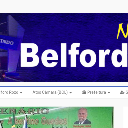
elford Roxo
Atos Câmara (BOL)
Prefeitura
S