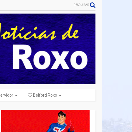
PESQUISAR
ervidor
Belford Roxo