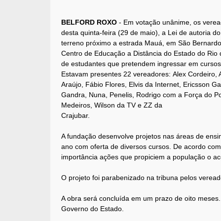
BELFORD ROXO
- Em votação unânime, os verea
desta quinta-feira (29 de maio), a Lei de autoria
terreno próximo a estrada Mauá, em São Bernard
Centro de Educação a Distância do Estado do Rio d
de estudantes que pretendem ingressar em cursos 
Estavam presentes 22 vereadores: Alex Cordeiro, 
Araújo, Fábio Flores, Elvis da Internet, Ericsson G
Gandra, Nuna, Penelis, Rodrigo com a Força do P
Medeiros, Wilson da TV e ZZ da
Crajubar.
A fundação desenvolve projetos nas áreas de ensin
ano com oferta de diversos cursos. De acordo co
importância ações que propiciem a população o a
O projeto foi parabenizado na tribuna pelos veread
A obra será concluída em um prazo de oito meses. 
Governo do Estado.