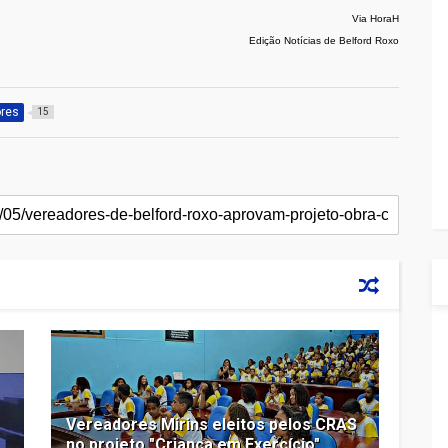
Via HoraH
Edição Notícias de Belford Roxo
ores
15
Vereadores Mirins eleitos pelos CRAS
no projeto "Criança em Exercício"