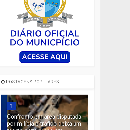
POSTAGENS POPULARES
1
Confronto em área disputada
por milícia e tráfico deixa um