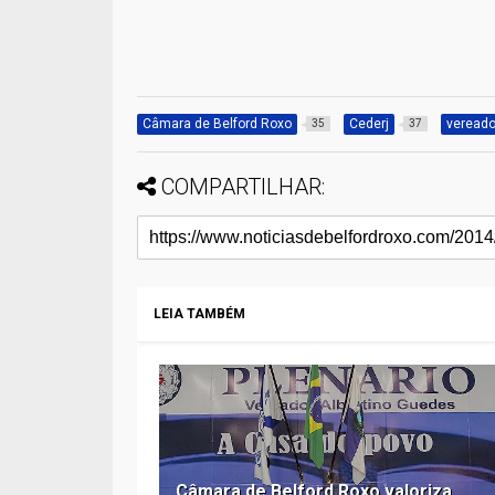
Câmara de Belford Roxo
Cederj
veread
35
37
COMPARTILHAR:
LEIA TAMBÉM
Câmara de Belford Roxo valoriza