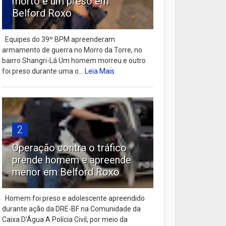
morto e um preso em
Belford Roxo
Equipes do 39º BPM apreenderam
armamento de guerra no Morro da Torre, no
bairro Shangri-Lá Um homem morreu e outro
foi preso durante uma o...
Leia Mais
2
Operação contra o tráfico
prende homem e apreende
menor em Belford Roxo
Homem foi preso e adolescente apreendido
durante ação da DRE-BF na Comunidade da
Caixa D’Água A Polícia Civil, por meio da