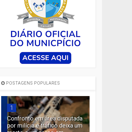
POSTAGENS POPULARES
1
Confronto em área disputada
por milícia e tráfico deixa um