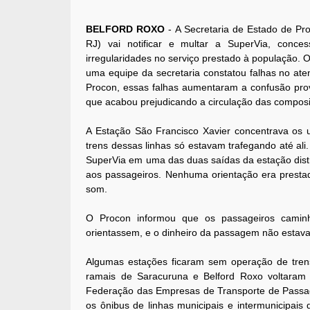
BELFORD ROXO
- A Secretaria de Estado de Pr
RJ) vai notificar e multar a SuperVia, conce
irregularidades no serviço prestado à população. O
uma equipe da secretaria constatou falhas no at
Procon, essas falhas aumentaram a confusão prov
que acabou prejudicando a circulação das compos
A Estação São Francisco Xavier concentrava os u
trens dessas linhas só estavam trafegando até al
SuperVia em uma das duas saídas da estação dist
aos passageiros. Nenhuma orientação era presta
som.
O Procon informou que os passageiros caminh
orientassem, e o dinheiro da passagem não estava
Algumas estações ficaram sem operação de tren
ramais de Saracuruna e Belford Roxo voltaram a
Federação das Empresas de Transporte de Passage
os ônibus de linhas municipais e intermunicipais 