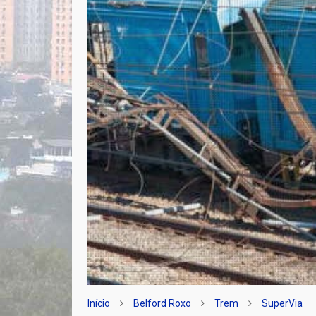
Início
Belford Roxo
Trem
SuperVia