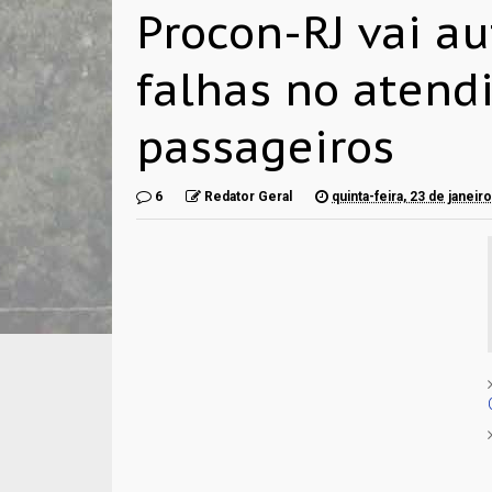
Procon-RJ vai a
falhas no atend
passageiros
6
Redator Geral
quinta-feira, 23 de janeir