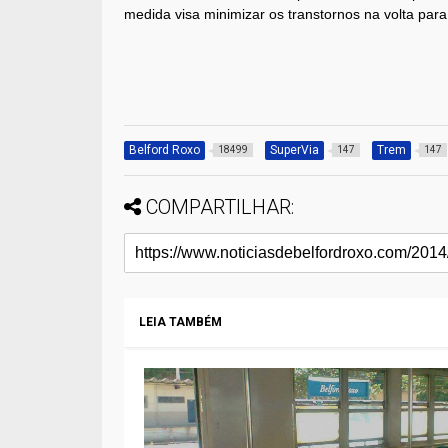
medida visa minimizar os transtornos na volta par
Belford Roxo
SuperVia
Trem
18499
147
147
COMPARTILHAR:
LEIA TAMBÉM