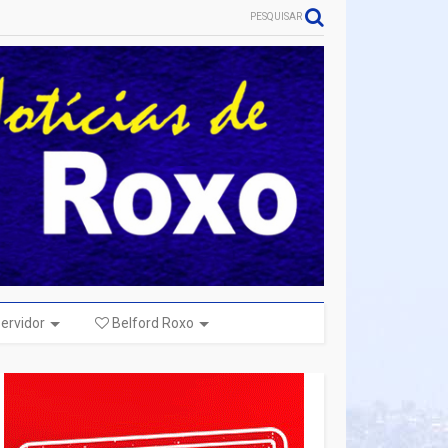
PESQUISAR
ervidor
Belford Roxo