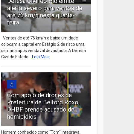
Defesa Civil do Rio emite
alerta severo para ventos de
até 76 km/h nesta quarta-
feira
Ventos de até 76 km/h e baixa umidade
colocam a capital em Estágio 2 de risco uma
semana após vendaval devastador A Defesa
Civil do Estado...
Leia Mais
5
Com apoio de drones da
Prefeitura de Belford Roxo,
DHBF prende acusado de
homicídios
Homem conhecido como "Tom" integrava