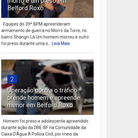
morto e um preso em
Belford Roxo
Equipes do 39º BPM apreenderam
armamento de guerra no Morro da Torre, no
bairro Shangri-Lá Um homem morreu e outro
foi preso durante uma o...
Leia Mais
2
Operação contra o tráfico
prende homem e apreende
menor em Belford Roxo
Homem foi preso e adolescente apreendido
durante ação da DRE-BF na Comunidade da
Caixa D’Água A Polícia Civil, por meio da