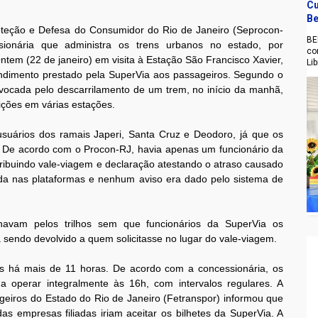
Cu
Be
oteção e Defesa do Consumidor do Rio de Janeiro (Seprocon-
BE
ssionária que administra os trens urbanos no estado, por
co
ntem (22 de janeiro) em visita à Estação São Francisco Xavier,
Li
endimento prestado pela SuperVia aos passageiros. Segundo o
ocada pelo descarrilamento de um trem, no início da manhã,
ições em várias estações.
suários dos ramais Japeri, Santa Cruz e Deodoro, já que os
i. De acordo com o Procon-RJ, havia apenas um funcionário da
ribuindo vale-viagem e declaração atestando o atraso causado
da nas plataformas e nenhum aviso era dado pelo sistema de
avam pelos trilhos sem que funcionários da SuperVia os
 sendo devolvido a quem solicitasse no lugar do vale-viagem.
s há mais de 11 horas. De acordo com a concessionária, os
 operar integralmente às 16h, com intervalos regulares. A
iros do Estado do Rio de Janeiro (Fetranspor) informou que
das empresas filiadas iriam aceitar os bilhetes da SuperVia. A