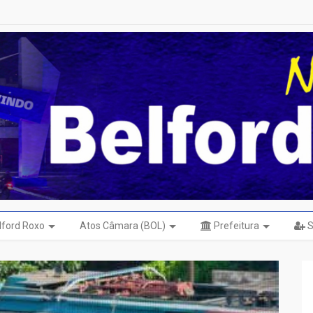
elford Roxo
Atos Câmara (BOL)
Prefeitura
S