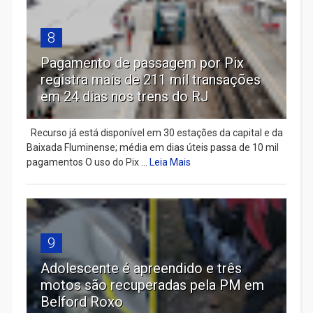
8
Pagamento de passagem por Pix
registra mais de 211 mil transações
em 24 dias nos trens do RJ
Recurso já está disponível em 30 estações da capital e da
Baixada Fluminense; média em dias úteis passa de 10 mil
pagamentos O uso do Pix ...
Leia Mais
9
Adolescente é apreendido e três
motos são recuperadas pela PM em
Belford Roxo