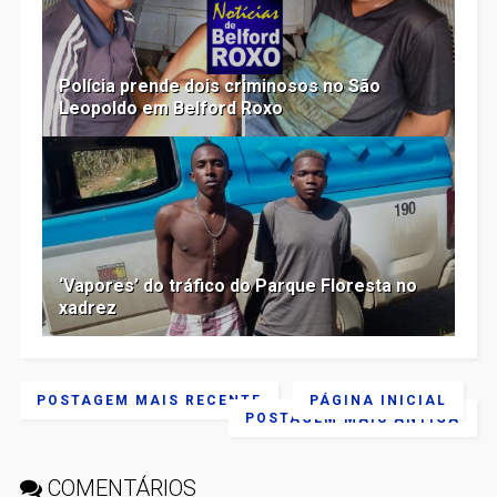
Polícia prende dois criminosos no São
Leopoldo em Belford Roxo
‘Vapores’ do tráfico do Parque Floresta no
xadrez
POSTAGEM MAIS RECENTE
PÁGINA INICIAL
POSTAGEM MAIS ANTIGA
COMENTÁRIOS