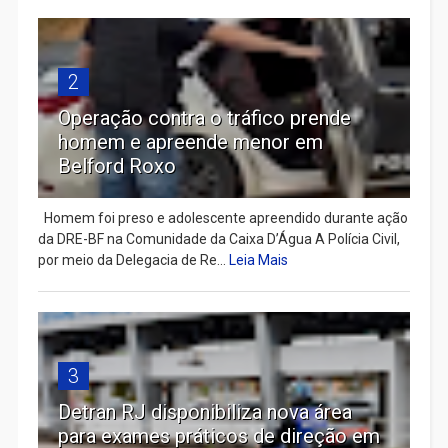
2
Operação contra o tráfico prende
homem e apreende menor em
Belford Roxo
Homem foi preso e adolescente apreendido durante ação
da DRE-BF na Comunidade da Caixa D’Água A Polícia Civil,
por meio da Delegacia de Re...
Leia Mais
3
Detran RJ disponibiliza nova área
para exames práticos de direção em