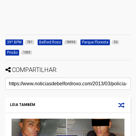
39º BPM
Belford Roxo
Parque Floresta
781
18496
56
Prisão
1059
COMPARTILHAR:
LEIA TAMBÉM