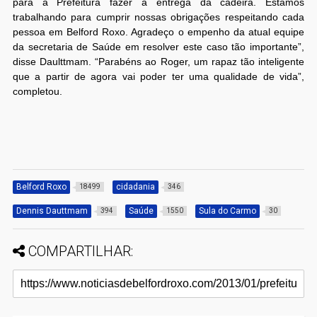
para a Prefeitura fazer a entrega da cadeira. Estamos
trabalhando para cumprir nossas obrigações respeitando cada
pessoa em Belford Roxo. Agradeço o empenho da atual equipe
da secretaria de Saúde em resolver este caso tão importante”,
disse Daulttmam. “Parabéns ao Roger, um rapaz tão inteligente
que a partir de agora vai poder ter uma qualidade de vida”,
completou.
Belford Roxo
cidadania
18499
346
Dennis Dauttmam
Saúde
Sula do Carmo
394
1550
30
COMPARTILHAR: