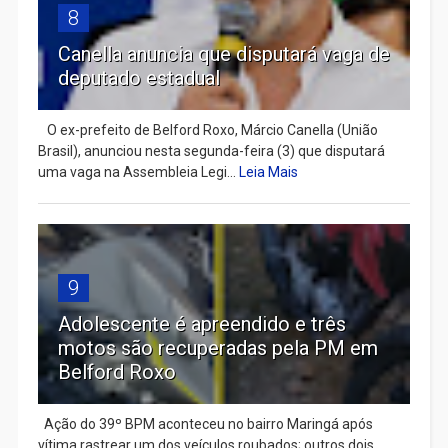
8
Canella anuncia que disputará vaga de
deputado estadual
​ O ex-prefeito de Belford Roxo, Márcio Canella (União
Brasil), anunciou nesta segunda-feira (3) que disputará
uma vaga na Assembleia Legi...
Leia Mais
9
Adolescente é apreendido e três
motos são recuperadas pela PM em
Belford Roxo
Ação do 39º BPM aconteceu no bairro Maringá após
vítima rastrear um dos veículos roubados; outros dois