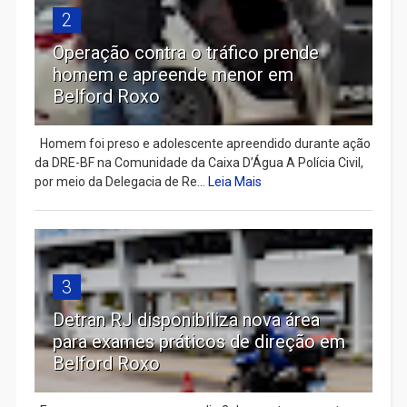
2
Operação contra o tráfico prende
homem e apreende menor em
Belford Roxo
Homem foi preso e adolescente apreendido durante ação
da DRE-BF na Comunidade da Caixa D’Água A Polícia Civil,
por meio da Delegacia de Re...
Leia Mais
3
Detran RJ disponibiliza nova área
para exames práticos de direção em
Belford Roxo