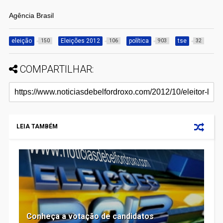
Agência Brasil
eleição
Eleições 2012
política
tse
150
106
903
32
COMPARTILHAR:
LEIA TAMBÉM
Conheça a votação de candidatos