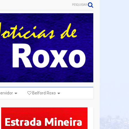
PESQUISAR
ervidor
Belford Roxo