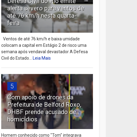
Defesa Civil do Rio emite
alerta severo para ventos de
até 76 km/h nesta quarta-
feira
Ventos de até 76 km/h e baixa umidade
colocam a capital em Estágio 2 de risco uma
semana após vendaval devastador A Defesa
Civil do Estado...
Leia Mais
5
Com apoio de drones da
Prefeitura de Belford Roxo,
DHBF prende acusado de
homicídios
Homem conhecido como "Tom" integrava