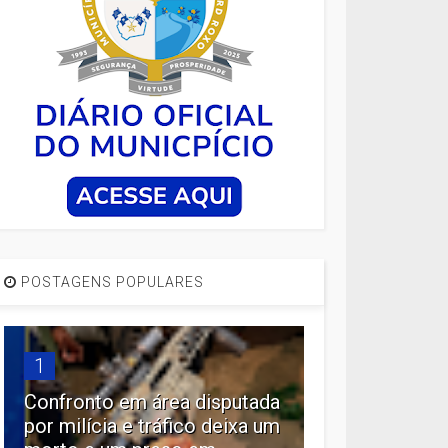
POSTAGENS POPULARES
1
Confronto em área disputada
por milícia e tráfico deixa um