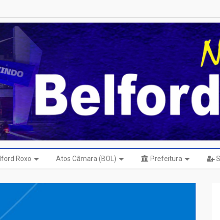
elford Roxo
Atos Câmara (BOL)
Prefeitura
S