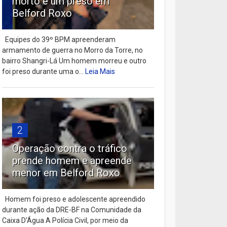
morto e um preso em
Belford Roxo
Equipes do 39º BPM apreenderam
armamento de guerra no Morro da Torre, no
bairro Shangri-Lá Um homem morreu e outro
foi preso durante uma o...
Leia Mais
2
Operação contra o tráfico
prende homem e apreende
menor em Belford Roxo
Homem foi preso e adolescente apreendido
durante ação da DRE-BF na Comunidade da
Caixa D’Água A Polícia Civil, por meio da