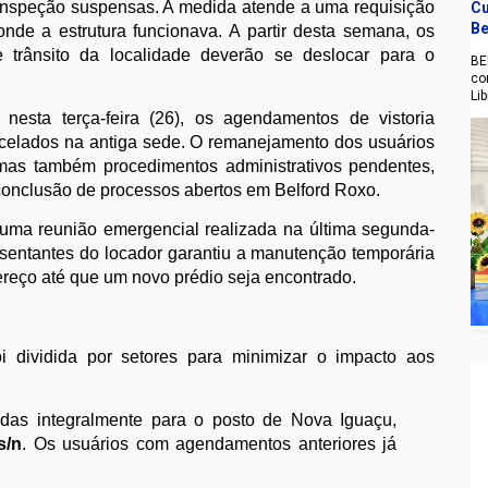
e inspeção suspensas. A medida atende a uma requisição
Cu
Be
 onde a estrutura funcionava. A partir desta semana, os
 trânsito da localidade deverão se deslocar para o
BE
co
Li
 nesta terça-feira (26), os agendamentos de vistoria
ancelados na antiga sede. O remanejamento dos usuários
mas também procedimentos administrativos pendentes,
conclusão de processos abertos em Belford Roxo.
uma reunião emergencial realizada na última segunda-
resentantes do locador garantiu a manutenção temporária
reço até que um novo prédio seja encontrado.
oi dividida por setores para minimizar o impacto aos
idas integralmente para o posto de Nova Iguaçu,
s/n
. Os usuários com agendamentos anteriores já