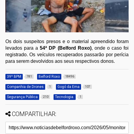
Os dois suspeitos presos e o material apreendido foram
levados para a
54ª DP (Belford Roxo)
, onde o caso foi
registrado. Os veículos recuperados passarão por perícia
para serem devolvidos aos seus respectivos donos.
39º BPM
Belford Roxo
781
18496
Companhia de Drones
Gogó da Ema
1
107
Segurança Pública
Tecnologia.
210
1
COMPARTILHAR: