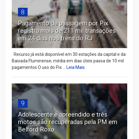
8
Pagamento de passagem por Pix
registra mais de 211 mil transações
em 24 dias nos trens do RJ
Recurso já está disponível em 30 estações da capital e da
Baixada Fluminense; média em dias úteis passa de 10 mil
pagamentos O uso do Pix ...
Leia Mais
9
Adolescente é apreendido e três
motos são recuperadas pela PM em
Belford Roxo