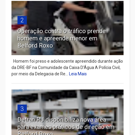
2
Operação contra o tráfico prende
homem e apreende menor em
Belford Roxo
Homem foi preso e adolescente apreendido durante ação
da DRE-BF na Comunidade da Caixa D’Água A Polícia Civil,
por meio da Delegacia de Re...
Leia Mais
3
Detran RJ disponibiliza nova área
para exames práticos de direção em
Belford Roxo