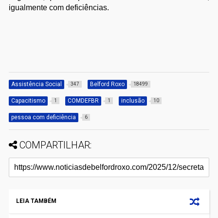
igualmente com deficiências.
Assistência Social
Belford Roxo
347
18499
Capacitismo
COMDEFBR
inclusão
1
1
10
pessoa com deficiência
6
COMPARTILHAR:
LEIA TAMBÉM