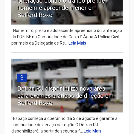
Operação contra o tráfico prende
homem e apreende menor em
Belford Roxo
Homem foi preso e adolescente apreendido durante ação
da DRE-BF na Comunidade da Caixa D’Água A Polícia Civil,
por meio da Delegacia de Re...
Leia Mais
3
Detran RJ disponibiliza nova área
para exames práticos de direção em
Belford Roxo
Espaço começa a operar no dia 3 de agosto e garante a
continuidade do serviço na região O Detran RJ
disponibilizará, a partir de segunda-f...
Leia Mais