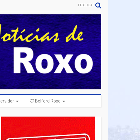
PESQUISAR
ervidor
Belford Roxo