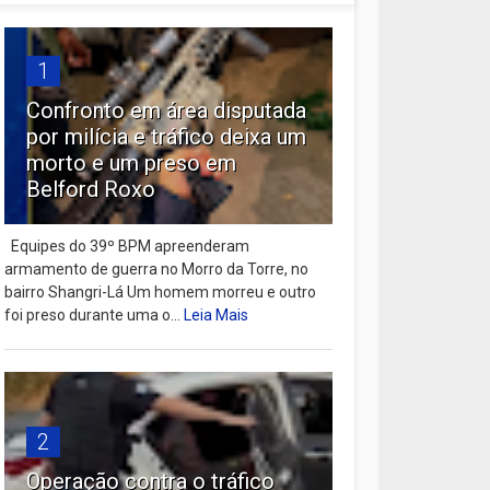
1
Confronto em área disputada
por milícia e tráfico deixa um
morto e um preso em
Belford Roxo
Equipes do 39º BPM apreenderam
armamento de guerra no Morro da Torre, no
bairro Shangri-Lá Um homem morreu e outro
foi preso durante uma o...
Leia Mais
2
Operação contra o tráfico