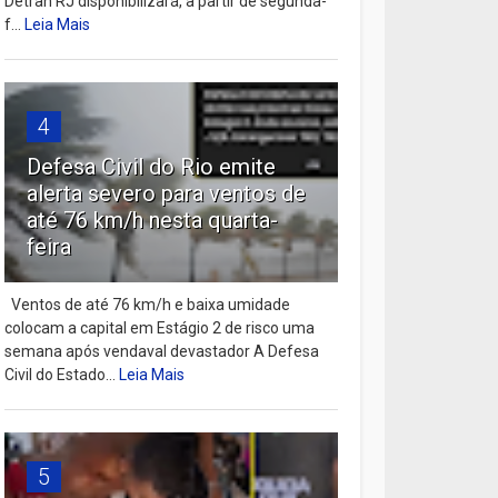
Detran RJ disponibilizará, a partir de segunda-
f...
Leia Mais
4
Defesa Civil do Rio emite
alerta severo para ventos de
até 76 km/h nesta quarta-
feira
Ventos de até 76 km/h e baixa umidade
colocam a capital em Estágio 2 de risco uma
semana após vendaval devastador A Defesa
Civil do Estado...
Leia Mais
5