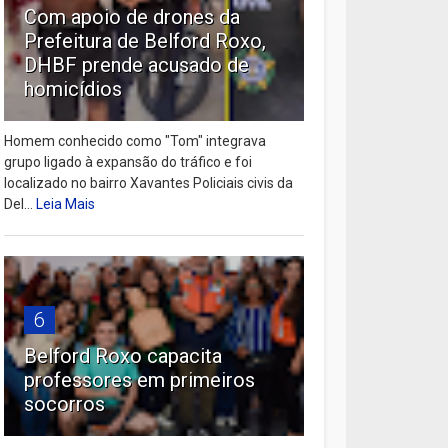
Com apoio de drones da
Prefeitura de Belford Roxo,
DHBF prende acusado de
homicídios
Homem conhecido como "Tom" integrava
grupo ligado à expansão do tráfico e foi
localizado no bairro Xavantes Policiais civis da
Del...
Leia Mais
6
Belford Roxo capacita
professores em primeiros
socorros