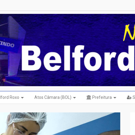
elford Roxo
Atos Câmara (BOL)
Prefeitura
S