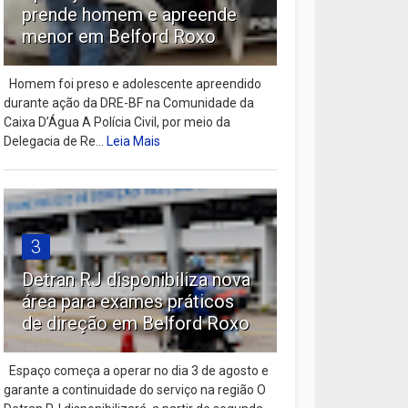
prende homem e apreende
menor em Belford Roxo
Homem foi preso e adolescente apreendido
durante ação da DRE-BF na Comunidade da
Caixa D’Água A Polícia Civil, por meio da
Delegacia de Re...
Leia Mais
3
Detran RJ disponibiliza nova
área para exames práticos
de direção em Belford Roxo
Espaço começa a operar no dia 3 de agosto e
garante a continuidade do serviço na região O