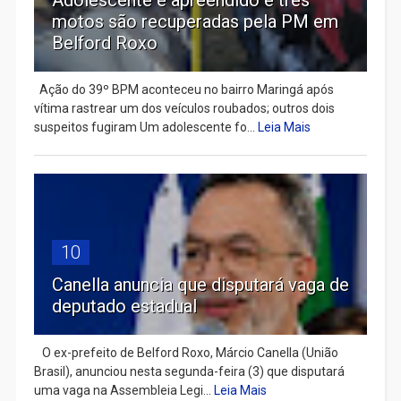
Adolescente é apreendido e três
motos são recuperadas pela PM em
Belford Roxo
Ação do 39º BPM aconteceu no bairro Maringá após
vítima rastrear um dos veículos roubados; outros dois
suspeitos fugiram Um adolescente fo...
Leia Mais
10
Canella anuncia que disputará vaga de
deputado estadual
​ O ex-prefeito de Belford Roxo, Márcio Canella (União
Brasil), anunciou nesta segunda-feira (3) que disputará
uma vaga na Assembleia Legi...
Leia Mais