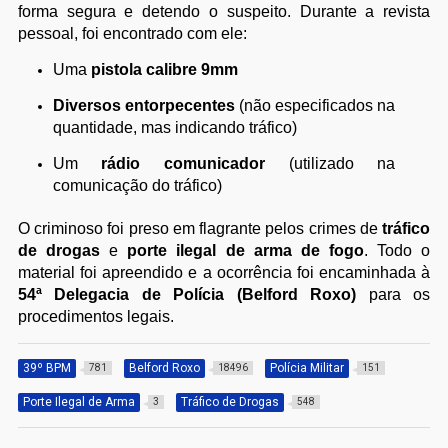
forma segura e detendo o suspeito. Durante a revista
pessoal, foi encontrado com ele:
Uma
pistola calibre 9mm
Diversos entorpecentes
(não especificados na
quantidade, mas indicando tráfico)
Um
rádio comunicador
(utilizado na
comunicação do tráfico)
O criminoso foi preso em flagrante pelos crimes de
tráfico
de drogas
e
porte ilegal de arma de fogo
. Todo o
material foi apreendido e a ocorrência foi encaminhada à
54ª Delegacia de Polícia (Belford Roxo)
para os
procedimentos legais.
39º BPM
Belford Roxo
Polícia Militar
781
18496
151
Porte Ilegal de Arma
Tráfico de Drogas
3
548