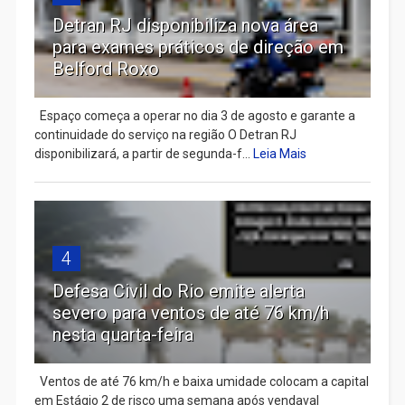
Detran RJ disponibiliza nova área
para exames práticos de direção em
Belford Roxo
Espaço começa a operar no dia 3 de agosto e garante a
continuidade do serviço na região O Detran RJ
disponibilizará, a partir de segunda-f...
Leia Mais
4
Defesa Civil do Rio emite alerta
severo para ventos de até 76 km/h
nesta quarta-feira
Ventos de até 76 km/h e baixa umidade colocam a capital
em Estágio 2 de risco uma semana após vendaval