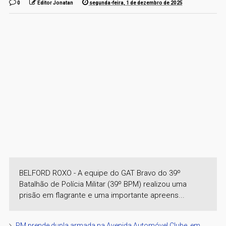
0
Editor Jonatan
segunda-feira, 1 de dezembro de 2025
BELFORD ROXO - A equipe do GAT Bravo do 39º
Batalhão de Polícia Militar (39º BPM) realizou uma
prisão em flagrante e uma importante apreens...
PM prende dupla armada na Avenida Automóvel Clube, em