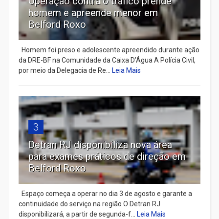
Operação contra o tráfico prende
homem e apreende menor em
Belford Roxo
Homem foi preso e adolescente apreendido durante ação
da DRE-BF na Comunidade da Caixa D’Água A Polícia Civil,
por meio da Delegacia de Re...
Leia Mais
3
Detran RJ disponibiliza nova área
para exames práticos de direção em
Belford Roxo
Espaço começa a operar no dia 3 de agosto e garante a
continuidade do serviço na região O Detran RJ
disponibilizará, a partir de segunda-f...
Leia Mais