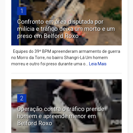
1
Confronto em área disputada por
milícia e tráfico deixa um morto e um
preso em Belford Roxo
Equipes do 39º BPM apreenderam armamento de guerra
no Morro da Torre, no bairro Shangri-Lá Um homem
morreu e outro foi preso durante uma o...
Leia Mais
2
Operação contra o tráfico prende
homem e apreende menor em
Belford Roxo