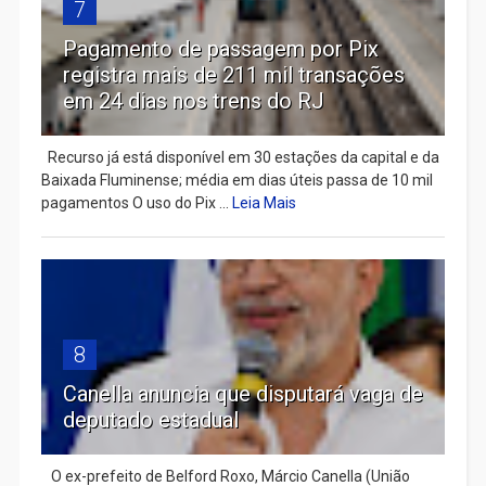
7
Pagamento de passagem por Pix
registra mais de 211 mil transações
em 24 dias nos trens do RJ
Recurso já está disponível em 30 estações da capital e da
Baixada Fluminense; média em dias úteis passa de 10 mil
pagamentos O uso do Pix ...
Leia Mais
8
Canella anuncia que disputará vaga de
deputado estadual
​ O ex-prefeito de Belford Roxo, Márcio Canella (União