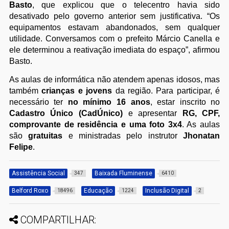
Basto
, que explicou que o telecentro havia sido
desativado pelo governo anterior sem justificativa. “Os
equipamentos estavam abandonados, sem qualquer
utilidade. Conversamos com o prefeito Márcio Canella e
ele determinou a reativação imediata do espaço”, afirmou
Basto.
As aulas de informática não atendem apenas idosos, mas
também
crianças e jovens
da região. Para participar, é
necessário ter
no mínimo 16 anos
, estar inscrito no
Cadastro Único (CadÚnico)
e apresentar
RG, CPF,
comprovante de residência e uma foto 3x4
. As aulas
são
gratuitas
e ministradas pelo instrutor
Jhonatan
Felipe
.
Assistência Social
Baixada Fluminense
347
6410
Belford Roxo
Educação
Inclusão Digital
18496
1224
2
COMPARTILHAR: