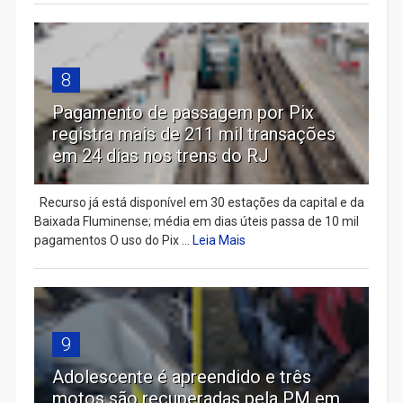
8
Pagamento de passagem por Pix
registra mais de 211 mil transações
em 24 dias nos trens do RJ
Recurso já está disponível em 30 estações da capital e da
Baixada Fluminense; média em dias úteis passa de 10 mil
pagamentos O uso do Pix ...
Leia Mais
9
Adolescente é apreendido e três
motos são recuperadas pela PM em