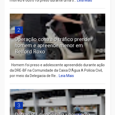
morreu e outro foi preso durante uma o...
Leia Mais
2
Operação contra o tráfico prende
homem e apreende menor em
Belford Roxo
Homem foi preso e adolescente apreendido durante ação
da DRE-BF na Comunidade da Caixa D’Água A Polícia Civil,
por meio da Delegacia de Re...
Leia Mais
3
Detran RJ disponibiliza nova área