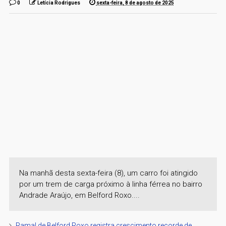
0
Letícia Rodrigues
sexta-feira, 8 de agosto de 2025
Na manhã desta sexta-feira (8), um carro foi atingido
por um trem de carga próximo à linha férrea no bairro
Andrade Araújo, em Belford Roxo....
Ramal de Belford Roxo registra crescimento recorde de