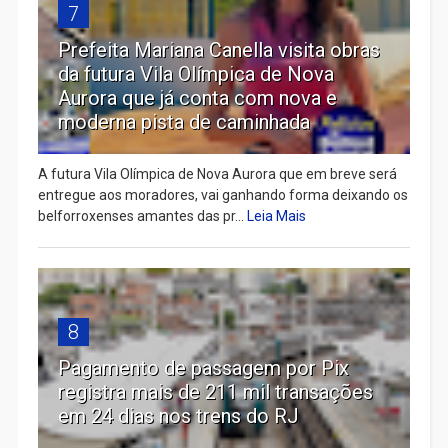
7
Prefeita Mariana Canella visita obras
da futura Vila Olímpica de Nova
Aurora que já conta com nova e
moderna pista de caminhada
A futura Vila Olímpica de Nova Aurora que em breve será
entregue aos moradores, vai ganhando forma deixando os
belforroxenses amantes das pr...
Leia Mais
8
Pagamento de passagem por Pix
registra mais de 211 mil transações
em 24 dias nos trens do RJ