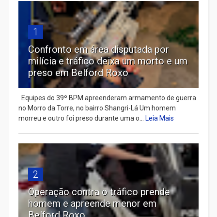
1
Confronto em área disputada por
milícia e tráfico deixa um morto e um
preso em Belford Roxo
Equipes do 39º BPM apreenderam armamento de guerra
no Morro da Torre, no bairro Shangri-Lá Um homem
morreu e outro foi preso durante uma o...
Leia Mais
2
Operação contra o tráfico prende
homem e apreende menor em
Belford Roxo