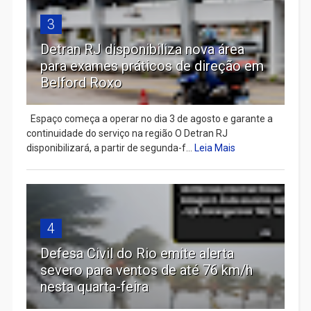
3
Detran RJ disponibiliza nova área
para exames práticos de direção em
Belford Roxo
Espaço começa a operar no dia 3 de agosto e garante a
continuidade do serviço na região O Detran RJ
disponibilizará, a partir de segunda-f...
Leia Mais
4
Defesa Civil do Rio emite alerta
severo para ventos de até 76 km/h
nesta quarta-feira