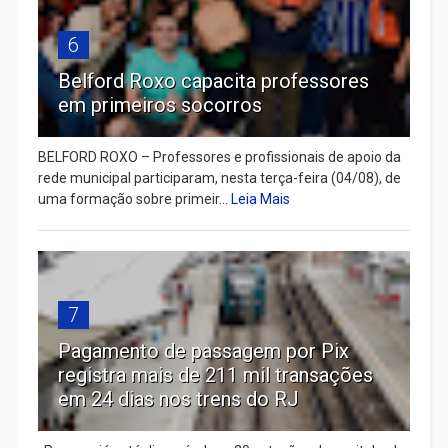
6
Belford Roxo capacita professores
em primeiros socorros
BELFORD ROXO – Professores e profissionais de apoio da
rede municipal participaram, nesta terça-feira (04/08), de
uma formação sobre primeir...
Leia Mais
7
Pagamento de passagem por Pix
registra mais de 211 mil transações
em 24 dias nos trens do RJ