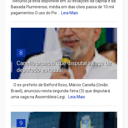
Recurso já está disponível em 30 estações da capital e da
Baixada Fluminense; média em dias úteis passa de 10 mil
pagamentos O uso do Pix ...
Leia Mais
8
Canella anuncia que disputará vaga de
deputado estadual
​ O ex-prefeito de Belford Roxo, Márcio Canella (União
Brasil), anunciou nesta segunda-feira (3) que disputará
uma vaga na Assembleia Legi...
Leia Mais
9