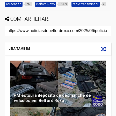
apreensão
Belford Roxo
rádio transmissor
197
18499
2
COMPARTILHAR:
LEIA TAMBÉM
PM estoura depósito de desmanche de
veículos em Belford Roxo