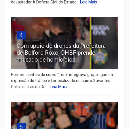
devastador A Defesa Civil do Estado...
Leia Mais
4
Com apoio de drones da Prefeitura
de Belford Roxo, DHBF prende
acusado de homicídios
Homem conhecido como "Tom" integrava grupo ligado à
expansão do tráfico e foi localizado no bairro Xavantes
Policiais civis da Del...
Leia Mais
5