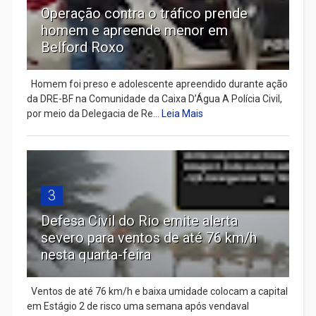
Operação contra o tráfico prende
homem e apreende menor em
Belford Roxo
Homem foi preso e adolescente apreendido durante ação
da DRE-BF na Comunidade da Caixa D’Água A Polícia Civil,
por meio da Delegacia de Re...
Leia Mais
3
Defesa Civil do Rio emite alerta
severo para ventos de até 76 km/h
nesta quarta-feira
Ventos de até 76 km/h e baixa umidade colocam a capital
em Estágio 2 de risco uma semana após vendaval