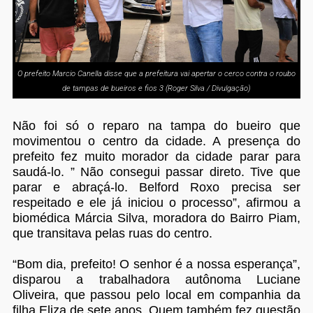
O prefeito Marcio Canella disse que a prefeitura vai apertar o cerco contra o roubo
de tampas de bueiros e fios 3 (Roger Silva / Divulgação)
Não foi só o reparo na tampa do bueiro que
movimentou o centro da cidade. A presença do
prefeito fez muito morador da cidade parar para
saudá-lo. ” Não consegui passar direto. Tive que
parar e abraçá-lo. Belford Roxo precisa ser
respeitado e ele já iniciou o processo”, afirmou a
biomédica Márcia Silva, moradora do Bairro Piam,
que transitava pelas ruas do centro.
“Bom dia, prefeito! O senhor é a nossa esperança”,
disparou a trabalhadora autônoma Luciane
Oliveira, que passou pelo local em companhia da
filha Eliza de sete anos. Quem também fez questão