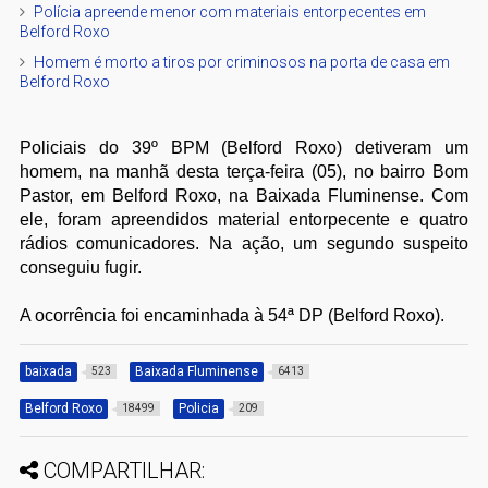
Polícia apreende menor com materiais entorpecentes em
Belford Roxo
Homem é morto a tiros por criminosos na porta de casa em
Belford Roxo
Policiais do 39º BPM (Belford Roxo) detiveram um
homem, na manhã desta terça-feira (05), no bairro Bom
Pastor, em Belford Roxo, na Baixada Fluminense. Com
ele, foram apreendidos material entorpecente e quatro
rádios comunicadores. Na ação, um segundo suspeito
conseguiu fugir.
A ocorrência foi encaminhada à 54ª DP
(Belford Roxo)
.
baixada
Baixada Fluminense
523
6413
Belford Roxo
Policia
18499
209
COMPARTILHAR: