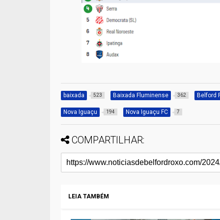
baixada
Baixada Fluminense
Belford
523
362
Nova Iguaçu
Nova Iguaçu FC
194
7
COMPARTILHAR:
LEIA TAMBÉM