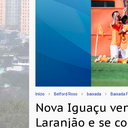
Início
Belford Roxo
baixada
Baixada 
Nova Iguaçu ve
Laranjão e se c