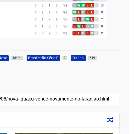
 Roxo
Brasileirão Série D
Futebol
18494
7
349