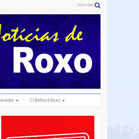
PESQUISAR
ervidor
Belford Roxo