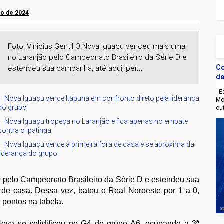
ho de 2024
Foto: Vinicius Gentil O Nova Iguaçu venceu mais uma
no Laranjão pelo Campeonato Brasileiro da Série D e
Co
estendeu sua campanha, até aqui, per...
de
Eq
Nova Iguaçu vence Itabuna em confronto direto pela liderança
Mo
do grupo
ou
Nova Iguaçu tropeça no Laranjão e fica apenas no empate
contra o Ipatinga
Nova Iguaçu vence a primeira fora de casa e se aproxima da
liderança do grupo
pelo Campeonato Brasileiro da Série D e estendeu sua
o de casa. Dessa vez, bateu o Real Noroeste por 1 a 0,
 pontos na tabela.
 Nova se solidificou no G4 do grupo A6, ocupando a 3ª