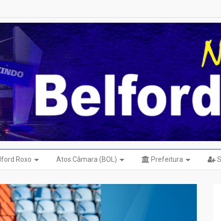
elford Roxo
Atos Câmara (BOL)
Prefeitura
S