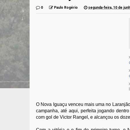
0
Paulo Rogério
segunda-feira, 10 de jun
O Nova Iguaçu venceu mais uma no Laranjão 
campanha, até aqui, perfeita jogando dentr
com gol de Victor Rangel, e alcançou os doze
Com a vitória e o fim do primeiro turno, o