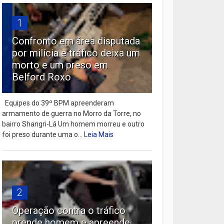
1
Confronto em área disputada
por milícia e tráfico deixa um
morto e um preso em
Belford Roxo
Equipes do 39º BPM apreenderam
armamento de guerra no Morro da Torre, no
bairro Shangri-Lá Um homem morreu e outro
foi preso durante uma o...
Leia Mais
2
Operação contra o tráfico
prende homem e apreende