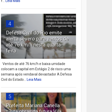
f...
Leia Mais
4
Defesa Civil do Rio emite
alerta severo para ventos de
até 76 km/h nesta quarta-
feira
Ventos de até 76 km/h e baixa umidade
colocam a capital em Estágio 2 de risco uma
semana após vendaval devastador A Defesa
Civil do Estado...
Leia Mais
5
Prefeita Mariana Canella
visita obras da futura Vila