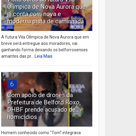
Olímpica de Nova Aurora que
já conta com nova e
moderna pista de caminhada
A futura Vila Olímpica de Nova Aurora que em
breve será entregue aos moradores, vai
ganhando forma deixando os belforroxenses
amantes das pr...
Leia Mais
6
Com apoio de drones da
Prefeitura de Belford Roxo,
DHBF prende acusado de
homicídios
Homem conhecido como "Tom" integrava