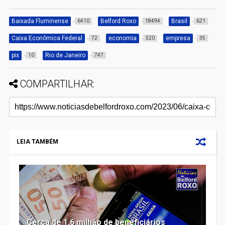
Baixada Fluminense
Belford Roxo
Brasil
6410
18494
621
Caixa Econômica Federal
economia
empresa
72
520
35
pix
Rio de Janeiro
10
747
COMPARTILHAR:
LEIA TAMBÉM
Cerca de 1,6 milhão de beneficiários