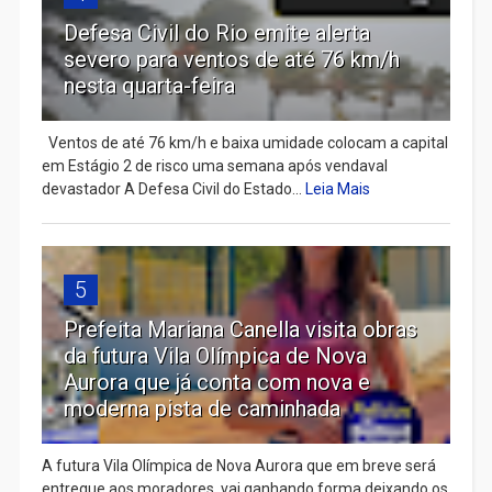
Defesa Civil do Rio emite alerta
severo para ventos de até 76 km/h
nesta quarta-feira
Ventos de até 76 km/h e baixa umidade colocam a capital
em Estágio 2 de risco uma semana após vendaval
devastador A Defesa Civil do Estado...
Leia Mais
5
Prefeita Mariana Canella visita obras
da futura Vila Olímpica de Nova
Aurora que já conta com nova e
moderna pista de caminhada
A futura Vila Olímpica de Nova Aurora que em breve será
entregue aos moradores, vai ganhando forma deixando os