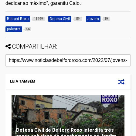
dedicar ao máximo”, garantiu Caio.
Belford Roxo
Defesa Civil
Jovem
18499
154
39
palestra
46
COMPARTILHAR:
LEIA TAMBÉM
Defesa Civil de Belford Roxo interdita três