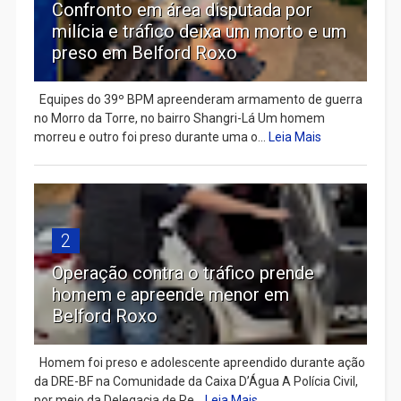
Confronto em área disputada por
milícia e tráfico deixa um morto e um
preso em Belford Roxo
Equipes do 39º BPM apreenderam armamento de guerra
no Morro da Torre, no bairro Shangri-Lá Um homem
morreu e outro foi preso durante uma o...
Leia Mais
2
Operação contra o tráfico prende
homem e apreende menor em
Belford Roxo
Homem foi preso e adolescente apreendido durante ação
da DRE-BF na Comunidade da Caixa D’Água A Polícia Civil,
por meio da Delegacia de Re...
Leia Mais