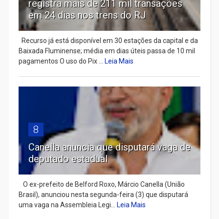
registra mais de 211 mil transações
em 24 dias nos trens do RJ
Recurso já está disponível em 30 estações da capital e da
Baixada Fluminense; média em dias úteis passa de 10 mil
pagamentos O uso do Pix ...
Leia Mais
8
Canella anuncia que disputará vaga de
deputado estadual
​ O ex-prefeito de Belford Roxo, Márcio Canella (União
Brasil), anunciou nesta segunda-feira (3) que disputará
uma vaga na Assembleia Legi...
Leia Mais