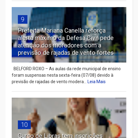
9
Prefeita Mariana Canella reforça
alerta máximo da Defesa Civil pede
atenção dos moradores com a
previsão de rajadas de vento fortes
BELFORD ROXO – As aulas da rede municipal de ensino
foram suspensas nesta sexta-feira (07/08) devido à
previsão de rajadas de vento modera...
Leia Mais
10
Curso de Libras tem inscrições