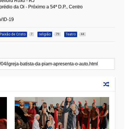
Belford Roxo - RJ
prédio da Oi - Próximo a 54ª D.P., Centro
VID-19
Paixão de Cristo
religião
Teatro
7
79
44