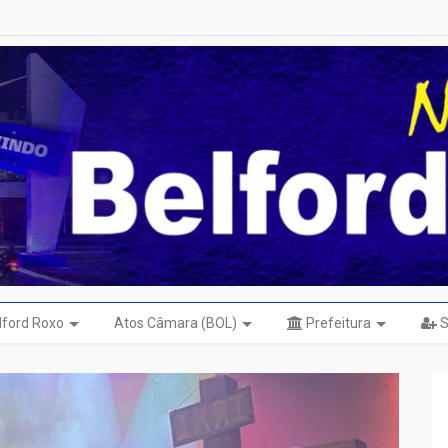
elford Roxo
Atos Câmara (BOL)
Prefeitura
S