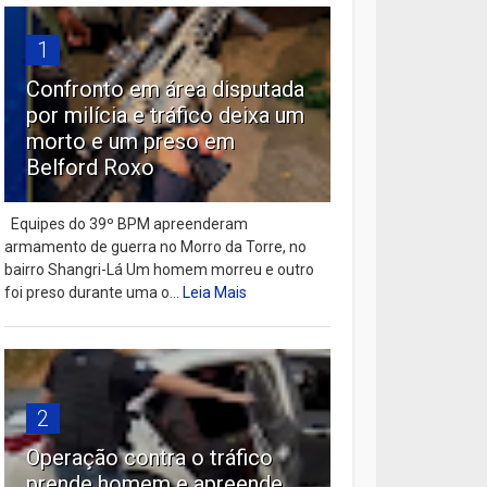
1
Confronto em área disputada
por milícia e tráfico deixa um
morto e um preso em
Belford Roxo
Equipes do 39º BPM apreenderam
armamento de guerra no Morro da Torre, no
bairro Shangri-Lá Um homem morreu e outro
foi preso durante uma o...
Leia Mais
2
Operação contra o tráfico
prende homem e apreende