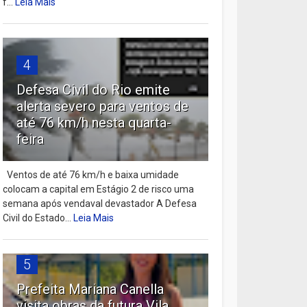
f...
Leia Mais
4
Defesa Civil do Rio emite
alerta severo para ventos de
até 76 km/h nesta quarta-
feira
Ventos de até 76 km/h e baixa umidade
colocam a capital em Estágio 2 de risco uma
semana após vendaval devastador A Defesa
Civil do Estado...
Leia Mais
5
Prefeita Mariana Canella
visita obras da futura Vila