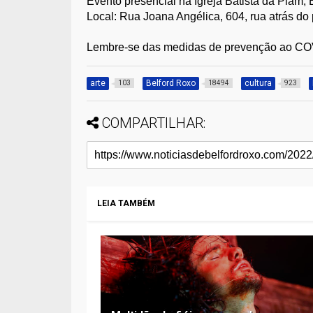
Evento presencial na Igreja Batista da Piam, 
Local: Rua Joana Angélica, 604, rua atrás do 
Lembre-se das medidas de prevenção ao CO
arte
Belford Roxo
cultura
103
18494
923
COMPARTILHAR:
LEIA TAMBÉM