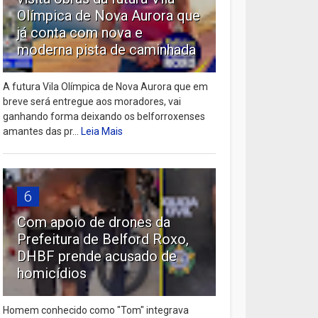
Olímpica de Nova Aurora que
já conta com nova e
moderna pista de caminhada
A futura Vila Olímpica de Nova Aurora que em
breve será entregue aos moradores, vai
ganhando forma deixando os belforroxenses
amantes das pr...
Leia Mais
6
Com apoio de drones da
Prefeitura de Belford Roxo,
DHBF prende acusado de
homicídios
Homem conhecido como "Tom" integrava