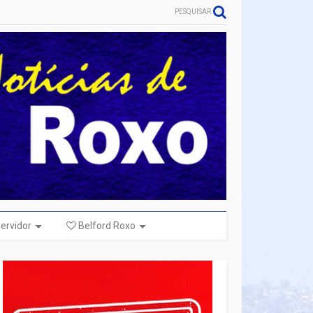
PESQUISAR
ervidor
Belford Roxo