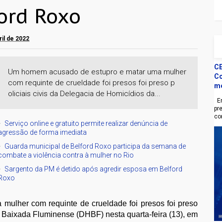
ord Roxo
ril de 2022
CE
Um homem acusado de estupro e matar uma mulher
Co
com requinte de crueldade foi presos foi preso p
m
oliciais civis da Delegacia de Homicídios da...
En
pr
co
Serviço online e gratuito permite realizar denúncia de
agressão de forma imediata
Guarda municipal de Belford Roxo participa da semana de
combate a violência contra à mulher no Rio
Sargento da PM é detido após agredir esposa em Belford
Roxo
ulher com requinte de crueldade foi presos foi preso
a Baixada Fluminense (DHBF) nesta quarta-feira (13)
, em