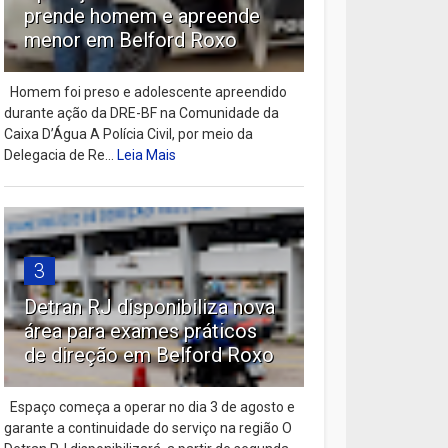
prende homem e apreende
menor em Belford Roxo
Homem foi preso e adolescente apreendido
durante ação da DRE-BF na Comunidade da
Caixa D’Água A Polícia Civil, por meio da
Delegacia de Re...
Leia Mais
3
Detran RJ disponibiliza nova
área para exames práticos
de direção em Belford Roxo
Espaço começa a operar no dia 3 de agosto e
garante a continuidade do serviço na região O