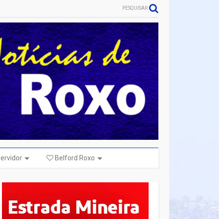
PESQUISAR
ervidor
Belford Roxo