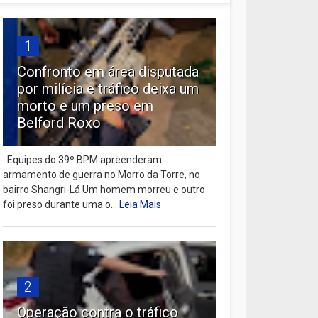
1
Confronto em área disputada
por milícia e tráfico deixa um
morto e um preso em
Belford Roxo
Equipes do 39º BPM apreenderam
armamento de guerra no Morro da Torre, no
bairro Shangri-Lá Um homem morreu e outro
foi preso durante uma o...
Leia Mais
2
Operação contra o tráfico