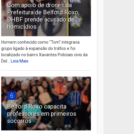
Com apoio de drones da
Prefeitura de Belford Roxo,
DHBF prende acusado de
homicídios
Homem conhecido como "Tom" integrava
grupo ligado à expansão do tráfico e foi
localizado no bairro Xavantes Policiais civis da
Del...
Leia Mais
6
Belford Roxo capacita
professores em primeiros
socorros