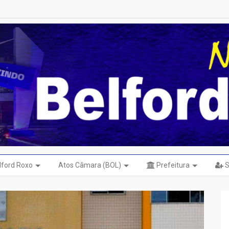
elford Roxo
Atos Câmara (BOL)
Prefeitura
S