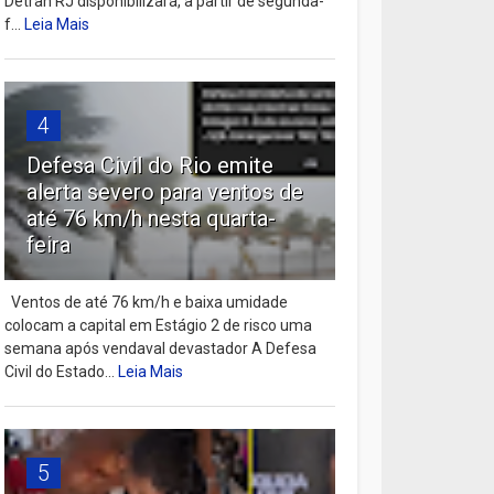
Detran RJ disponibilizará, a partir de segunda-
f...
Leia Mais
4
Defesa Civil do Rio emite
alerta severo para ventos de
até 76 km/h nesta quarta-
feira
Ventos de até 76 km/h e baixa umidade
colocam a capital em Estágio 2 de risco uma
semana após vendaval devastador A Defesa
Civil do Estado...
Leia Mais
5