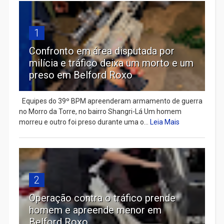
1
Confronto em área disputada por
milícia e tráfico deixa um morto e um
preso em Belford Roxo
Equipes do 39º BPM apreenderam armamento de guerra
no Morro da Torre, no bairro Shangri-Lá Um homem
morreu e outro foi preso durante uma o...
Leia Mais
2
Operação contra o tráfico prende
homem e apreende menor em
Belford Roxo