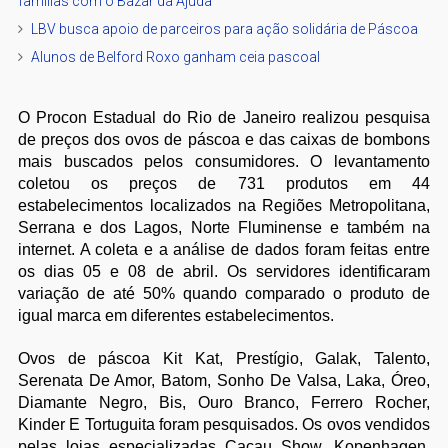
famílias com o Bazar da Ajuda
LBV busca apoio de parceiros para ação solidária de Páscoa
Alunos de Belford Roxo ganham ceia pascoal
O Procon Estadual do Rio de Janeiro realizou pesquisa
de preços dos ovos de páscoa e das caixas de bombons
mais buscados pelos consumidores. O levantamento
coletou os preços de 731 produtos em 44
estabelecimentos localizados na Regiões Metropolitana,
Serrana e dos Lagos, Norte Fluminense e também na
internet. A coleta e a análise de dados foram feitas entre
os dias 05 e 08 de abril. Os servidores identificaram
variação de até 50% quando comparado o produto de
igual marca em diferentes estabelecimentos.
Ovos de páscoa Kit Kat, Prestígio, Galak, Talento,
Serenata De Amor, Batom, Sonho De Valsa, Laka, Óreo,
Diamante Negro, Bis, Ouro Branco, Ferrero Rocher,
Kinder E Tortuguita foram pesquisados. Os ovos vendidos
pelas lojas especializadas Cacau Show, Kopenhagen,