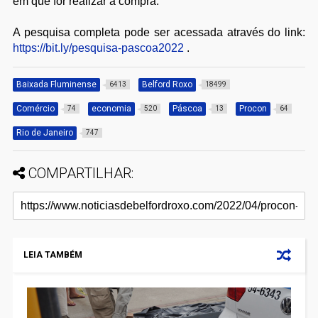
em que for realizar a compra.
A pesquisa completa pode ser acessada através do link:
https://bit.ly/pesquisa-pascoa2022
.
Baixada Fluminense
Belford Roxo
6413
18499
Comércio
economia
Páscoa
Procon
74
520
13
64
Rio de Janeiro
747
COMPARTILHAR:
LEIA TAMBÉM