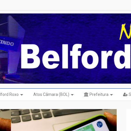
elford Roxo
Atos Câmara (BOL)
Prefeitura
S