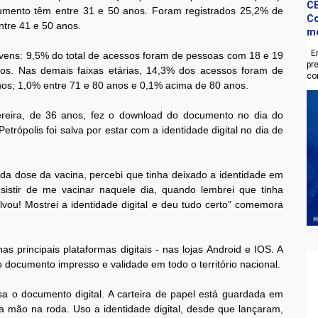
CE
mento têm entre 31 e 50 anos. Foram registrados 25,2% de
Co
ntre 41 e 50 anos.
m
En
jovens: 9,5% do total de acessos foram de pessoas com 18 e 19
pr
s. Nas demais faixas etárias, 14,3% dos acessos foram de
co
nos; 1,0% entre 71 e 80 anos e 0,1% acima de 80 anos.
reira, de 36 anos, fez o download do documento no dia do
rópolis foi salva por estar com a identidade digital no dia de
da dose da vacina, percebi que tinha deixado a identidade em
istir de me vacinar naquele dia, quando lembrei que tinha
vou! Mostrei a identidade digital e deu tudo certo” comemora
as principais plataformas digitais - nas lojas Android e IOS. A
o documento impresso e validade em todo o território nacional.
sa o documento digital. A carteira de papel está guardada em
ma mão na roda. Uso a identidade digital, desde que lançaram,