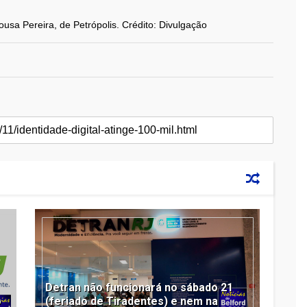
sa Pereira, de Petrópolis. Crédito: Divulgação
Detran não funcionará no sábado 21
o
(feriado de Tiradentes) e nem na