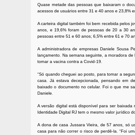
Quase metade das pessoas que baixaram o docu
acessos de usuários entre 31 e 40 anos e 23,8% e
A carteira digital também foi bem recebida pelos 
anos, e 19,6% foram de pessoas de 20 a 30 ano
pessoas entre 51 e 60 anos; 6,5% entre 61 e 70 a
A administradora de empresas Daniele Sousa Pe
lançamento. Na semana seguinte, a moradora de Pet
tomar a vacina contra a Covid-19.
“Só quando cheguei ao posto, para tomar a segun
casa. Já estava decepcionada, pensando em des
baixado o documento no celular. Foi o que me sal
Daniele.
A versão digital está disponível para ser baixada n
Identidade Digital RJ tem o mesmo valor jurídico d
A dona de casa Jussara Vieira, de 57 anos, só u
casa para não correr o risco de perdê-la. “Foi u