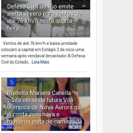
Defesa Civil do Rio emite
alerta severo para ventos de
até 76 km/h nesta quarta-
feira
Ventos de até 76 km/h e baixa umidade
colocam a capital em Estágio 2 de risco uma
semana após vendaval devastador A Defesa
Civil do Estado...
Leia Mais
5
Prefeita Mariana Canella
visita obras da futura Vila
Olímpica de Nova Aurora que
já conta com nova e
moderna pista de caminhada