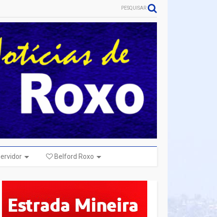
PESQUISAR
ervidor
Belford Roxo