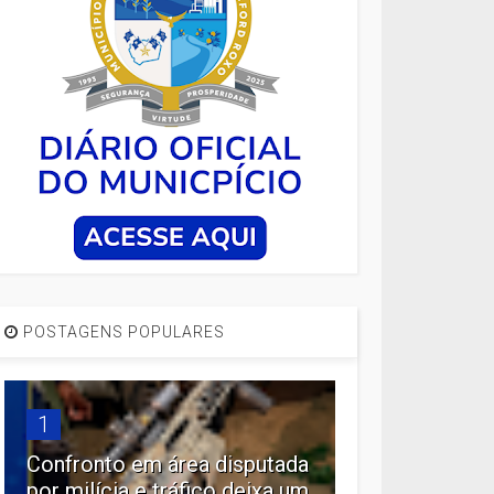
POSTAGENS POPULARES
1
Confronto em área disputada
por milícia e tráfico deixa um