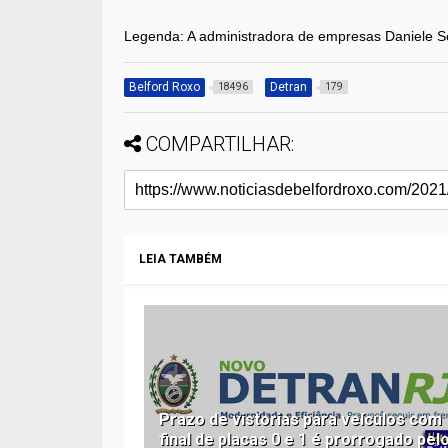
Legenda: A administradora de empresas Daniele Sou
Belford Roxo
Detran
18496
179
COMPARTILHAR:
LEIA TAMBÉM
Prazo de vistorias para veículos com
final de placas 0 e 1 é prorrogado pel