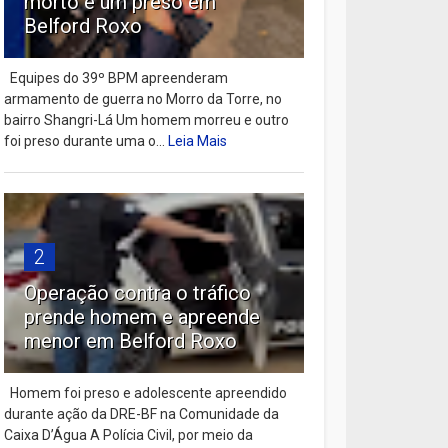
morto e um preso em
Belford Roxo
Equipes do 39º BPM apreenderam
armamento de guerra no Morro da Torre, no
bairro Shangri-Lá Um homem morreu e outro
foi preso durante uma o...
Leia Mais
2
Operação contra o tráfico
prende homem e apreende
menor em Belford Roxo
Homem foi preso e adolescente apreendido
durante ação da DRE-BF na Comunidade da
Caixa D’Água A Polícia Civil, por meio da