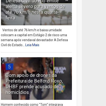
Defesa Civil do Rio emite
alerta severo para ventos de
até 76 km/h nesta quarta-
feira
Ventos de até 76 km/h e baixa umidade
colocam a capital em Estágio 2 de risco uma
semana após vendaval devastador A Defesa
Civil do Estado...
Leia Mais
5
Com apoio de drones da
Prefeitura de Belford Roxo,
DHBF prende acusado de
homicídios
Homem conhecido como "Tom" integrava