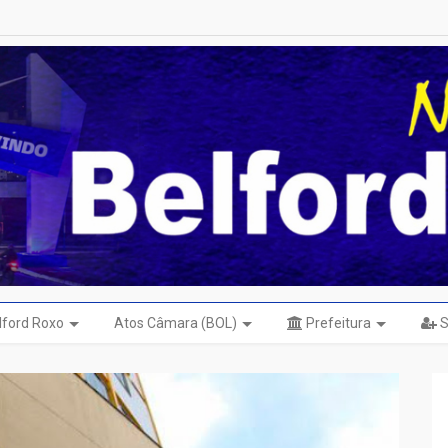
elford Roxo
Atos Câmara (BOL)
Prefeitura
S