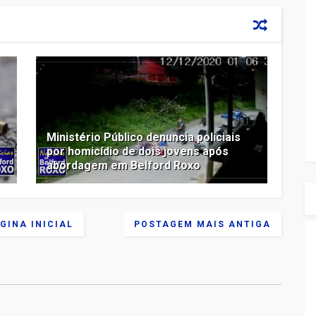
Ministério Público denuncia policiais
por homicídio de dois jovens após
abordagem em Belford Roxo
GINA INICIAL
POSTAGEM MAIS ANTIGA