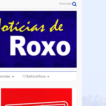
PESQUISAR
ervidor
Belford Roxo