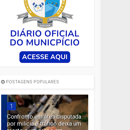
POSTAGENS POPULARES
1
Confronto em área disputada
por milícia e tráfico deixa um