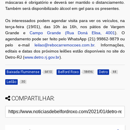
máscaras é obrigatório e deverá ser mantido o distanciamento.
Também será disponibilizado álcool em gel para os presentes.
Os interessados podem agendar visita para ver os veículos, na
terça-feira (19/01), das 10h às 16h, nos pátios de Vargem
Grande e
Campo Grande (Rua Doná Elisa, 4001
). O
agendamento pode ser feito pelo WhatsApp (21) 99862-9879 ou
pelo e-mail
leilao@rebocarremocoes.com.br
. Informações,
editais e datas dos próximos leilões estão disponíveis no site do
Detro-RJ (
www.detro.rj.gov.br
).
Baixada Fluminense
Belford Roxo
Detro
6410
18496
44
Leilão
30
COMPARTILHAR: