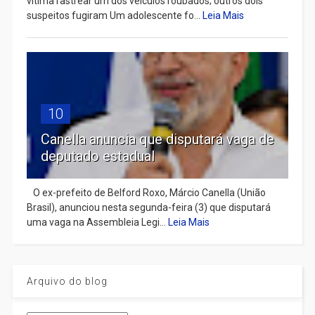
vítima rastrear um dos veículos roubados; outros dois
suspeitos fugiram Um adolescente fo...
Leia Mais
10
Canella anuncia que disputará vaga de
deputado estadual
​ O ex-prefeito de Belford Roxo, Márcio Canella (União
Brasil), anunciou nesta segunda-feira (3) que disputará
uma vaga na Assembleia Legi...
Leia Mais
Arquivo do blog