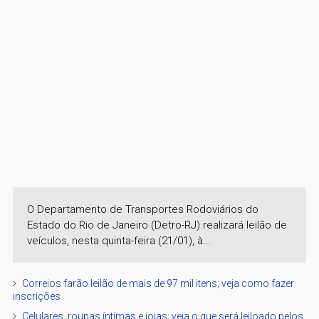
O Departamento de Transportes Rodoviários do
Estado do Rio de Janeiro (Detro-RJ) realizará leilão de
veículos, nesta quinta-feira (21/01), à...
Correios farão leilão de mais de 97 mil itens; veja como fazer
inscrições
Celulares, roupas íntimas e joias; veja o que será leiloado pelos