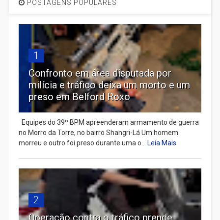
POSTAGENS POPULARES
1
Confronto em área disputada por
milícia e tráfico deixa um morto e um
preso em Belford Roxo
Equipes do 39º BPM apreenderam armamento de guerra
no Morro da Torre, no bairro Shangri-Lá Um homem
morreu e outro foi preso durante uma o...
Leia Mais
2
Operação contra o tráfico prende