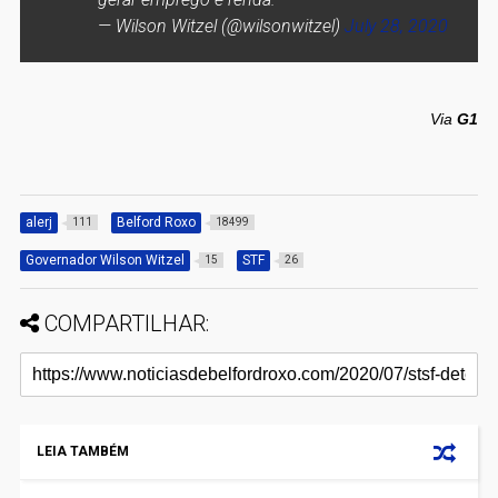
— Wilson Witzel (@wilsonwitzel)
July 28, 2020
Via
G1
alerj
Belford Roxo
111
18499
Governador Wilson Witzel
STF
15
26
COMPARTILHAR:
LEIA TAMBÉM