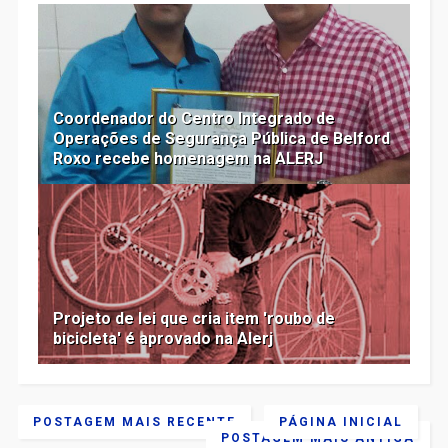
Coordenador do Centro Integrado de
Operações de Segurança Pública de Belford
Roxo recebe homenagem na ALERJ
Projeto de lei que cria item 'roubo de
bicicleta' é aprovado na Alerj
POSTAGEM MAIS RECENTE
PÁGINA INICIAL
POSTAGEM MAIS ANTIGA