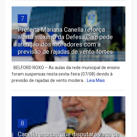
7
Prefeita Mariana Canella reforça
alerta máximo da Defesa Civil pede
atenção dos moradores com a
previsão de rajadas de vento fortes
BELFORD ROXO – As aulas da rede municipal de ensino
foram suspensas nesta sexta-feira (07/08) devido à
previsão de rajadas de vento modera...
Leia Mais
8
Canella anuncia que disputará vaga de