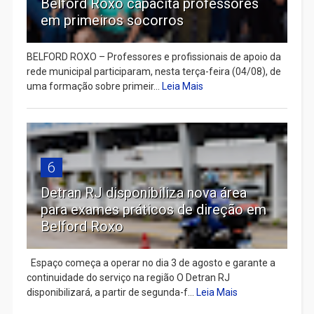
Belford Roxo capacita professores
em primeiros socorros
BELFORD ROXO – Professores e profissionais de apoio da
rede municipal participaram, nesta terça-feira (04/08), de
uma formação sobre primeir...
Leia Mais
6
Detran RJ disponibiliza nova área
para exames práticos de direção em
Belford Roxo
Espaço começa a operar no dia 3 de agosto e garante a
continuidade do serviço na região O Detran RJ
disponibilizará, a partir de segunda-f...
Leia Mais